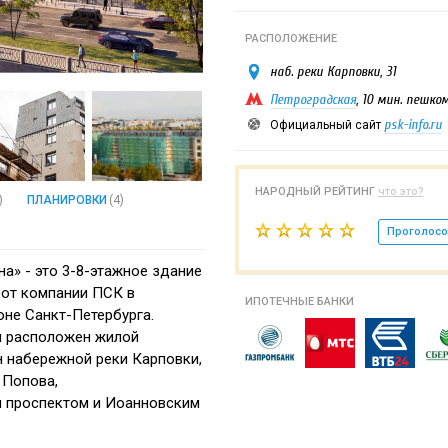
РАСПОЛОЖЕНИЕ
наб. реки Карповки, 31
Петроградская
, 10 мин. пешко
psk-info.ru
Официальный сайт
НАРОДНЫЙ РЕЙТИНГ
что это?
)
ПЛАНИРОВКИ
(4)
Проголосо
а» - это 3-8-этажное здание
 от компании ПСК в
ИПОТЕЧНЫЕ БАНКИ
не Санкт-Петербурга.
м расположен жилой
н набережной реки Карповки,
 Попова,
 проспектом и Иоанновским