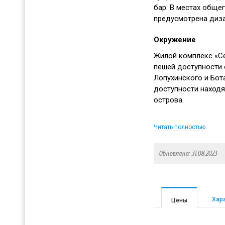
бар. В местах обще
предусмотрена диза
Окружение
Жилой комплекс «Се
пешей доступности о
Лопухинского и Бот
доступности находя
острова.
Вблизи от комплекс
Читать полностью
инфраструктура, в
№78, 5, 50, гимназии
Обновлено: 31.08.2023
гипермаркет Окей. 
работает на улице 
радиусе километра 
расположены неско
Хар
Цены
Преображения Госп