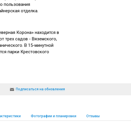
го пользования
йнерская отделка.
верная Корона» находится в
т трех садов - Вяземского,
анического. В 15-минутной
тся парки Крестовского
а хорошо развита
ключающая детские сады
 №67, 56 и 70, а также
Подписаться на обновления
Детская поликлиника
Профессора Попова, 9. В
от новостройки
лько музеев и церковь
актеристики
Фотографии и планировки
Отзывы
одня.