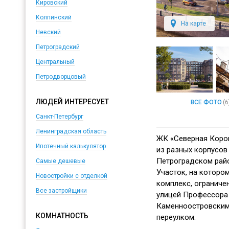
Кировский
Колпинский
На карте
Невский
Петроградский
Центральный
Петродворцовый
ЛЮДЕЙ ИНТЕРЕСУЕТ
ВСЕ ФОТО
(6
Санкт-Петербург
Ленинградская область
ЖК «Северная Корон
Ипотечный калькулятор
из разных корпусов
Петроградском райо
Самые дешевые
Участок, на которо
Новостройки с отделкой
комплекс, ограниче
Все застройщики
улицей Профессора
Каменноостровским
КОМНАТНОСТЬ
переулком.