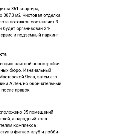
ится 361 квартира,
 307,3 м2. Чистовая отделка
сота потолков составляет 3
и будет организован 24-
ервис и подземный паркинг
кта
цепцию элитной новостройки
зных бюро. Изначальный
Мастерской Ясса, затем его
ики А.Лен, но окончательный
 после правок
асположено 35 помещений
елей, а парадный холл
ителям комплекса
ступ в фитнес-клуб и лобби-