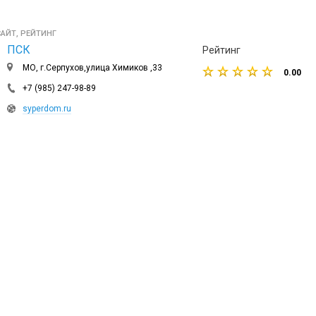
АЙТ, РЕЙТИНГ
ПСК
Рейтинг
МО, г.Серпухов,улица Химиков ,33
0.00
+7 (985) 247-98-89
syperdom.ru