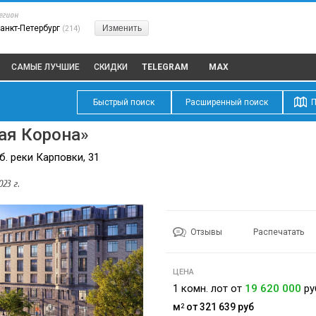
егион
анкт-Петербург
Изменить
(214)
САМЫЕ ЛУЧШИЕ
СКИДКИ
TELEGRAM
MAX
Быстрый поиск
Расширенный поиск
П
ая Корона»
б. реки Карповки, 31
23 г.
Отзывы
Распечатать
ЦЕНА
1 комн. лот от
19 620 000
ру
м
от 321 639
руб
2