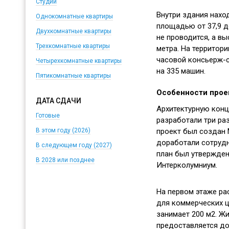
Студии
Внутри здания наход
Однокомнатные квартиры
площадью от 37,9 до
Двухкомнатные квартиры
не проводится, а вы
Трехкомнатные квартиры
метра. На территори
часовой консьерж-с
Четырехкомнатные квартиры
на 335 машин.
Пятикомнатные квартиры
Особенности прое
ДАТА СДАЧИ
Архитектурную кон
Готовые
разработали три ра
проект был создан 
В этом году (2026)
доработали сотрудн
В следующем году (2027)
план был утвержден
В 2028 или позднее
Интерколумниум.
На первом этаже р
для коммерческих ц
занимает 200 м2. Ж
предоставляется до