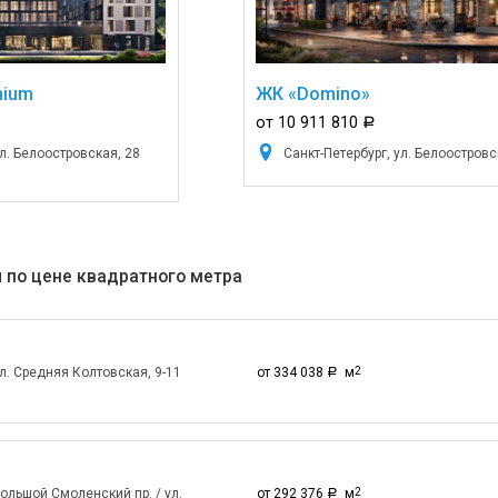
mium
ЖК «Domino»
от 10 911 810
a
ул. Белоостровская, 28
Санкт-Петербург, ул. Белоостровс
 по цене квадратного метра
ул. Средняя Колтовская, 9-11
от 334 038
м
2
a
Большой Смоленский пр. / ул.
от 292 376
м
2
a