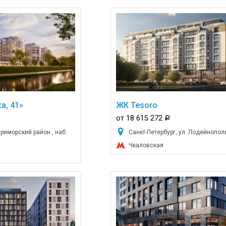
а, 41»
ЖК Tesoro
от 18 615 272
a
Приморский район , наб.
Санкт-Петербург, ул. Лодейнополь
Чкаловская