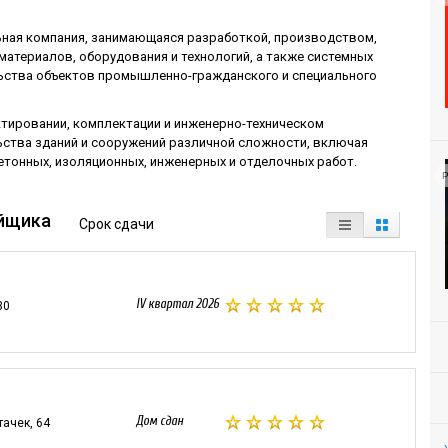
ная компания, занимающаяся разработкой, производством,
материалов, оборудования и технологий, а также системных
льства объектов промышленно-гражданского и специального
ктировании, комплектации и инженерно-техническом
ства зданий и сооружений различной сложности, включая
етонных, изоляционных, инженерных и отделочных работ.
Р
йщика
Срок сдачи
IV квартал 2026
30
Дом сдан
тачек, 64