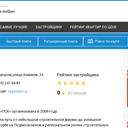
егион
е выбран
САМЫЕ ЛУЧШИЕ
ЗАСТРОЙЩИКИ
РЕЙТИНГ КВАРТИР
ПО ЦЕНЕ
Быстрый поиск
Расширенный поиск
Поиск по карте
Рейтинг застройщика
ерпухов,улица Химиков ,33
Р
85) 247-98-89
сайт:
syperdom.ru
0
0 голосов
ПСК» организована в 2009 году.
ла путь от небольшой строительной фирмы до успешной
себя на Подмосковном и региональном рынке строительных
Р