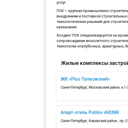
услуг.
ПСК — крупная промышленно-строитель
внедрением и поставкой строительных 
технологических решений для строите
назначения.
Холдинг ПСК специализируется на прое
сопровождении монолитного строитель
технологии опалубочных, арматурных, б
Жилые комплексы застро
ЖК «Plus Пулковский»
Санкт-Петербург, Московский район, к.1-
Апарт-отель Putilov AVENIR
Санкт-Петербург, Кировский район , пр. С