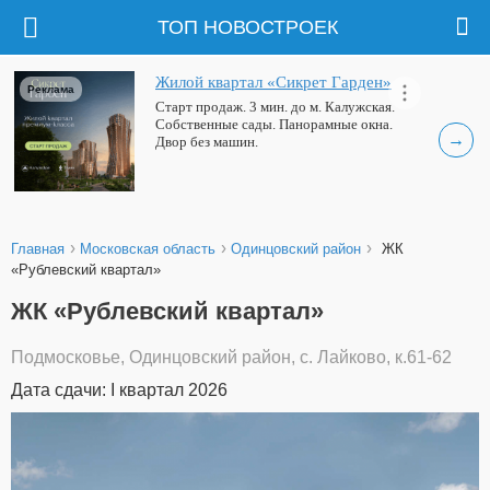
ТОП НОВОСТРОЕК
Жилой квартал «Сикрет Гарден»
Реклама
Старт продаж. 3 мин. до м. Калужская.
Собственные сады. Панорамные окна.
→
Двор без машин.
›
›
›
Главная
Московская область
Одинцовский район
ЖК
«Рублевский квартал»
ЖК «Рублевский квартал»
Подмосковье, Одинцовский район, с. Лайково, к.61-62
Дата сдачи: I квартал 2026