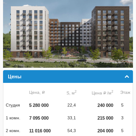
Цены
click to collapse contents
2
2
Цена,
Этаж
S, м
Цена
/м
a
a
5 280 000
240 000
Студия
22,4
5
7 095 000
215 000
1 комн.
33,1
3
11 016 000
204 000
2 комн.
54,3
5