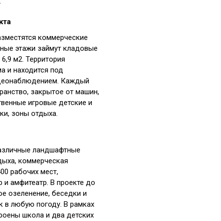
.
кта
азместятся коммерческие
ные этажи займут кладовые
6,9 м2. Территория
а и находится под
деонаблюдением. Каждый
ранство, закрытое от машин,
твенные игровые детские и
и, зоны отдыха.
азличные ландшафтные
тдыха, коммерческая
00 рабочих мест,
 и амфитеатр. В проекте до
е озеленение, беседки и
к в любую погоду. В рамках
роены школа и два детских