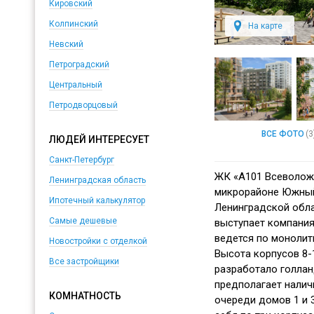
Кировский
Колпинский
На карте
Невский
Петроградский
Центральный
Петродворцовый
ВСЕ ФОТО
(3
ЛЮДЕЙ ИНТЕРЕСУЕТ
Санкт-Петербург
ЖК «А101 Всеволож
Ленинградская область
микрорайоне Южный
Ипотечный калькулятор
Ленинградской обл
Самые дешевые
выступает компания
ведется по монолит
Новостройки с отделкой
Высота корпусов 8-
Все застройщики
разработало голла
предполагает наличи
КОМНАТНОСТЬ
очереди домов 1 и 