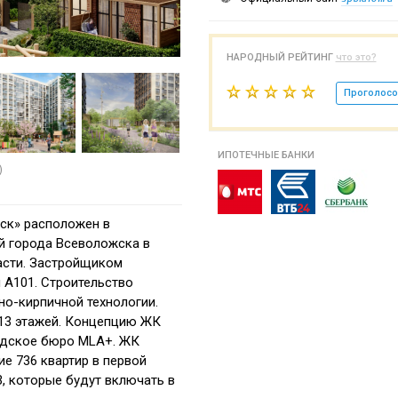
НАРОДНЫЙ РЕЙТИНГ
что это?
Проголосо
ИПОТЕЧНЫЕ БАНКИ
)
ск» расположен в
 города Всеволожска в
асти. Застройщиком
 А101. Строительство
но-кирпичной технологии.
13 этажей. Концепцию ЖК
ндское бюро MLA+. ЖК
е 736 квартир в первой
3, которые будут включать в