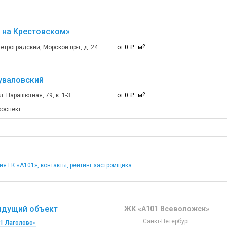
 на Крестовском»
етроградский, Морской пр-т, д. 24
от 0
м
2
a
уваловский
л. Парашютная, 79, к. 1-3
от 0
м
2
a
роспект
я ГК «А101», контакты, рейтинг застройщика
дущий объект
ЖК «А101 Всеволожск»
Санкт-Петербург
1 Лаголово»