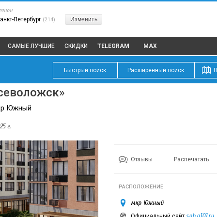
егион
анкт-Петербург
Изменить
(214)
САМЫЕ ЛУЧШИЕ
СКИДКИ
TELEGRAM
MAX
Быстрый поиск
Расширенный поиск
П
севоложск»
мкр Южный
25 г.
Отзывы
Распечатать
РАСПОЛОЖЕНИЕ
мкр Южный
spb.a101.ru
Официальный сайт