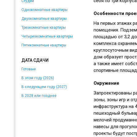
себя по три корпуса
Студии
Однокомнатные квартиры
Особенности прое
Двухкомнатные квартиры
На первых этажах р
Трехкомнатные квартиры
помещения. Подзем
площадью от 3,2 до 
Четырехкомнатные квартиры
комплекса охраняем
Пятикомнатные квартиры
круглосуточным ви
дом образует прост
ДАТА СДАЧИ
а также имеет собс
Готовые
спортивные площадк
В этом году (2026)
Окружение
В следующем году (2027)
Запроектированы р
В 2028 или позднее
зоны, зоны игр и о
инфраструктура на 4
пешеходный бульвар
мелочей продуманно
навесы для прогуло
проекты будут пост