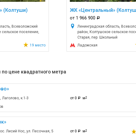
» (Колтуши)
ЖК «Центральный» (Колтуш
от 1 966 900
a
ласть, Всеволожский
Ленинградская область, Всевол
е сельское поселение,
район, Колтушское сельское посе
Старая, пер. Школьный
19 место
Ладожская
 по цене квадратного метра
ово»
. Лаголово, к.1-3
от 0
м
2
a
ов
рк»
ос. Лисий Нос, ул. Песочная, 5
от 0
м
2
a