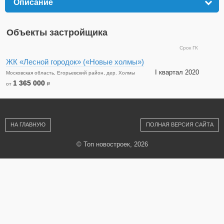
Описание
click to expand contents
Объекты застройщика
Срок ГК
ЖК «Лесной городок» («Новые холмы»)
I квартал 2020
Московская область, Егорьевский район, дер. Холмы
1 365 000
от
a
НА ГЛАВНУЮ
ПОЛНАЯ ВЕРСИЯ САЙТА
© Топ новостроек, 2026