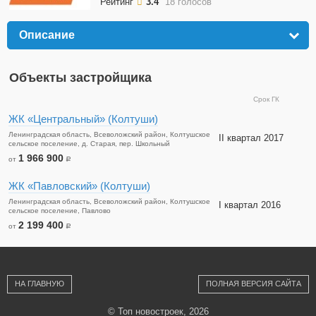
Рейтинг
3.4
18 голосов
Описание
click to expand contents
Объекты застройщика
Срок ГК
ЖК «Центральный» (Колтуши)
Ленинградская область, Всеволожский район, Колтушское
II квартал 2017
сельское поселение, д. Старая, пер. Школьный
1 966 900
от
a
ЖК «Павловский» (Колтуши)
Ленинградская область, Всеволожский район, Колтушское
I квартал 2016
сельское поселение, Павлово
2 199 400
от
a
НА ГЛАВНУЮ
ПОЛНАЯ ВЕРСИЯ САЙТА
© Топ новостроек, 2026