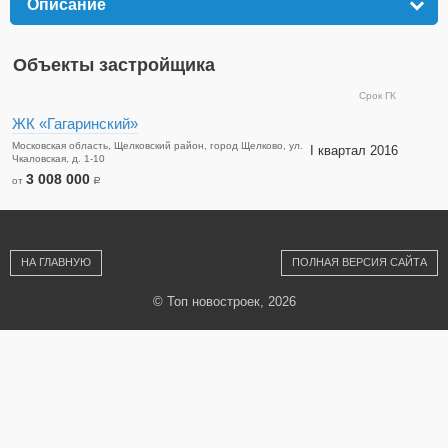
Описание
click to expand contents
Объекты застройщика
Срок ГК
ЖК «Гагаринский»
Московская область, Щелковский район, город Щелково, ул.
I квартал 2016
Чкаловская, д. 1-10
3 008 000
от
a
НА ГЛАВНУЮ
ПОЛНАЯ ВЕРСИЯ САЙТА
© Топ новостроек, 2026