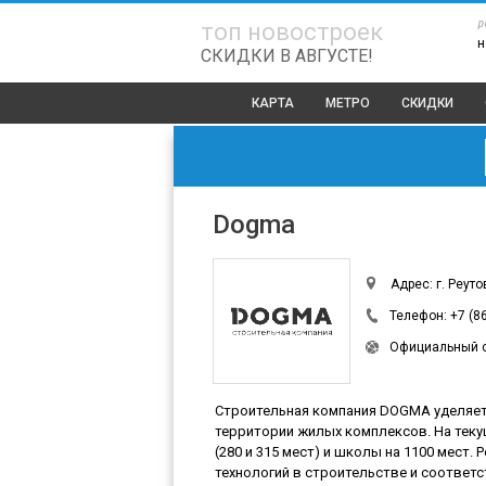
р
топ новостроек
н
СКИДКИ В АВГУСТЕ!
КАРТА
МЕТРО
СКИДКИ
Dogma
Адрес: г. Реут
Телефон:
+7 (8
Официальный 
Строительная компания DOGMA уделяет
территории жилых комплексов. На теку
(280 и 315 мест) и школы на 1100 мест
технологий в строительстве и соответс