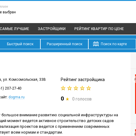
егион
е выбран
САМЫЕ ЛУЧШИЕ
ЗАСТРОЙЩИКИ
РЕЙТИНГ КВАРТИР
ПО ЦЕНЕ
Быстрый поиск
Расширенный поиск
Поиск по карте
Рейтинг застройщика
ов, ул. Комсомольская, 33В
Р
61) 207-27-40
сайт:
dogma.ru
0
0 голосов
 большое внимание развитию социальной инфраструктуры на
щий момент ведется активное строительство детских садов
. Реализация проектов ведется с применением современных
твует всем нормам и стандартам.
Р