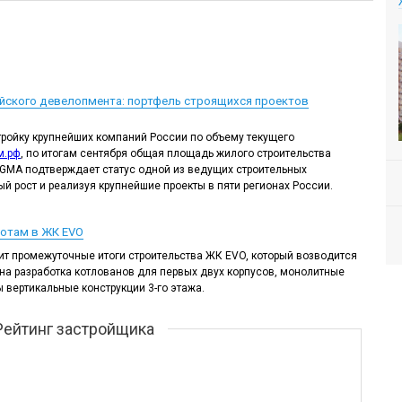
йского девелопмента: портфель строящихся проектов
ройку крупнейших компаний России по объему текущего
м.рф
,
по итогам сентября общая площадь жилого строительства
OGMA подтверждает статус одной из ведущих строительных
й рост и реализуя крупнейшие проекты в пяти регионах России.
отам в ЖК EVO
 промежуточные итоги строительства ЖК EVO, который возводится
на разработка котлованов для первых двух корпусов, монолитные
ы вертикальные конструкции 3-го этажа.
Рейтинг застройщика