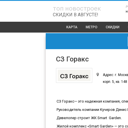
р
топ новостроек
н
СКИДКИ В АВГУСТЕ!
КАРТА
МЕТРО
СКИДКИ
СЗ Горакс
Адрес: г. Москв
корп. 5, кв. 148
СЗ Горакс— это надежная компания, сп
Руководитель компании Кучеров Денис
Девелопер строит ЖК Smart Garden.
Жилой комплекс «Smart Garden» — это 