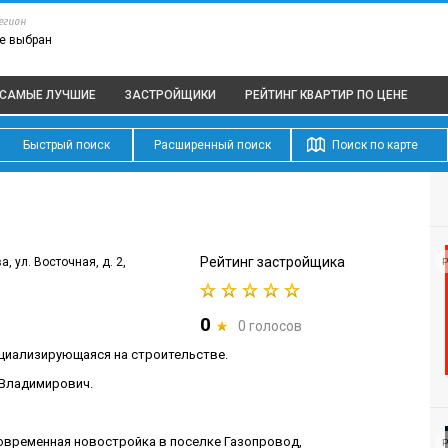
егион
е выбран
САМЫЕ ЛУЧШИЕ
ЗАСТРОЙЩИКИ
РЕЙТИНГ КВАРТИР
ПО ЦЕНЕ
Быстрый поиск
Расширенный поиск
Поиск по карте
Рейтинг застройщика
а, ул. Восточная, д. 2,
Р
0
0 голосов
ециализирующаяся на строительстве.
 Владимирович.
современная новостройка в поселке Газопровод,
Р