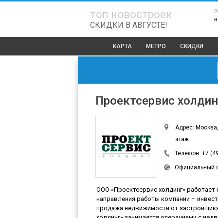
р
топ новостроек
н
СКИДКИ В АВГУСТЕ!
КАРТА
МЕТРО
СКИДКИ
Проектсервис холдин
Адрес: Москва, 
этаж
Телефон:
+7 (4
Официальный 
ООО «Проектсервис холдинг» работает 
направления работы компании – инвест
продажа недвижимости от застройщика 
холдинг» занимается операциями с недв