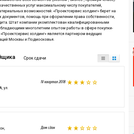
качественных услуг максимальному числу покупателей,
материальных возможностей. «Проектсервис холдинг» берет на
х документов, помощь при оформлении права собственности,
едита. Штат компании укомплектован квалифицированными
обладающими многолетним опытом работы в сфере покупки-
«Проектсервис холдинг» является партнером ведущих
заций Москвы и Подмосковья.
Р
йщика
Срок сдачи
IV квартал 2018
, ул.
Дом сдан
он,