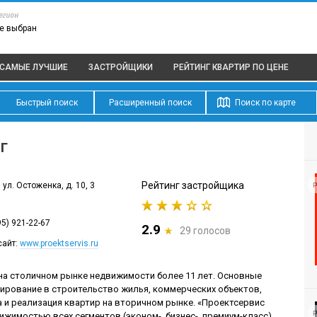
егион
е выбран
САМЫЕ ЛУЧШИЕ
ЗАСТРОЙЩИКИ
РЕЙТИНГ КВАРТИР
ПО ЦЕНЕ
Быстрый поиск
Расширенный поиск
Поиск по карте
г
Рейтинг застройщика
ул. Остоженка, д. 10, 3
Р
95) 921-22-67
2.9
29 голосов
сайт:
www.proektservis.ru
на столичном рынке недвижимости более 11 лет. Основные
ирование в строительство жилья, коммерческих объектов,
и реализация квартир на вторичном рынке. «Проектсервис
Р
ижимостью всех сегментов (эконом-, бизнес-, премиум-класс).