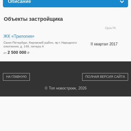
Описание
click to expand contents
Объекты застройщика
Срок ГК
ЖК «Трилогия»
Санкт-Петербург, Кировский район, пр-т Народного
II квартал 2017
ополчения, д. 149, литера А
2 500 000
от
a
НА ГЛАВНУЮ
ПОЛНАЯ ВЕРСИЯ САЙТА
© Топ новостроек, 2026