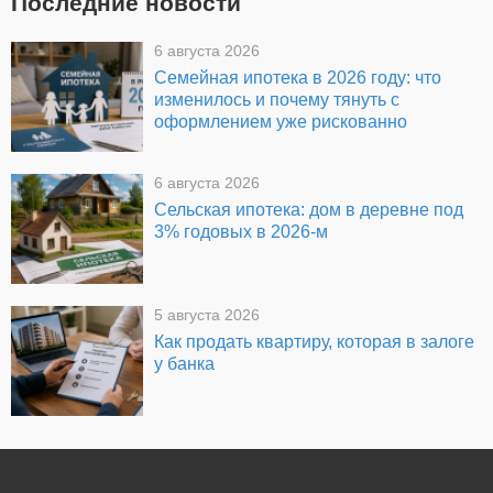
Последние новости
6 августа 2026
Семейная ипотека в 2026 году: что
изменилось и почему тянуть с
оформлением уже рискованно
6 августа 2026
Сельская ипотека: дом в деревне под
3% годовых в 2026-м
5 августа 2026
Как продать квартиру, которая в залоге
у банка