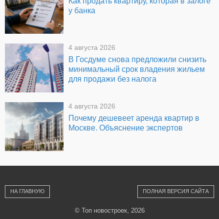
Как продать квартиру, которая в залоге
у банка
4 августа 2026
В Госдуме снова предложили снизить
минимальный срок владения жильем
для продажи без налога
4 августа 2026
Почему дешевеет аренда квартир в
Москве. Объяснение экспертов
НА ГЛАВНУЮ
ПОЛНАЯ ВЕРСИЯ САЙТА
© Топ новостроек, 2026