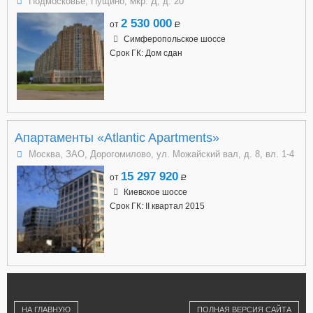
Подмосковье, Пущино, мкр. Д, д. 20
2 530 000
от
a
Симферопольское шоссе
Срок ГК: Дом сдан
Апартаменты «Atlantic Apartments»
Москва, ЗАО, Дорогомилово, ул. Можайский вал, д. 8, вл. 1-4
15 297 920
от
a
Киевское шоссе
Срок ГК: II квартал 2015
НА ГЛАВНУЮ
ПОЛНАЯ ВЕРСИЯ САЙТА