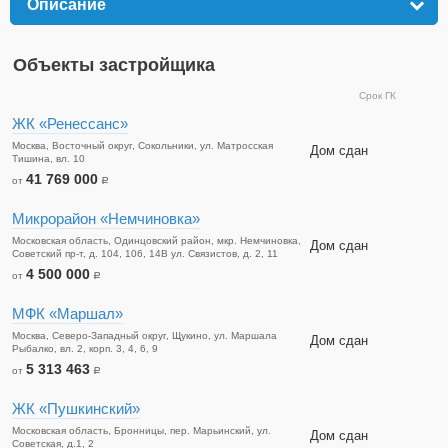
Описание
click to expand contents
Объекты застройщика
Срок ГК
ЖК «Ренессанс»
Москва, Восточный округ, Сокольники, ул. Матросская
Дом сдан
Тишина, вл. 10
41 769 000
от
a
Микрорайон «Немчиновка»
Московская область, Одинцовский район, мкр. Немчиновка,
Дом сдан
Советский пр-т, д. 104, 106, 14В ул. Связистов, д. 2, 11
4 500 000
от
a
МФК «Маршал»
Москва, Северо-Западный округ, Щукино, ул. Маршала
Дом сдан
Рыбалко, вл. 2, корп. 3, 4, 6, 9
5 313 463
от
a
ЖК «Пушкинский»
Московская область, Бронницы, пер. Марьинский, ул.
Дом сдан
Советская, д.1, 2