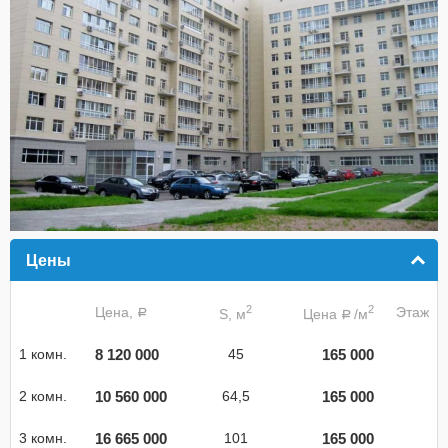
Цены
click to collapse contents
2
2
Цена,
Этаж
S, м
Цена
/м
a
a
8 120 000
165 000
1 комн.
45
10 560 000
165 000
2 комн.
64,5
16 665 000
165 000
3 комн.
101