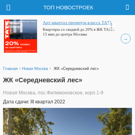
ТОП НОВОСТРОЕК
Арт-квартал премиум-класса ТАТЕ
Реклама
Квартиры со скидкой до 20% в ЖК ТАТЕ!.
15 мин до центра Москвы
→
›
›
Главная
Новая Москва
ЖК «Середневский лес»
ЖК «Середневский лес»
Новая Москва, пос.Филимоновское, корп.1-9
Дата сдачи: III квартал 2022