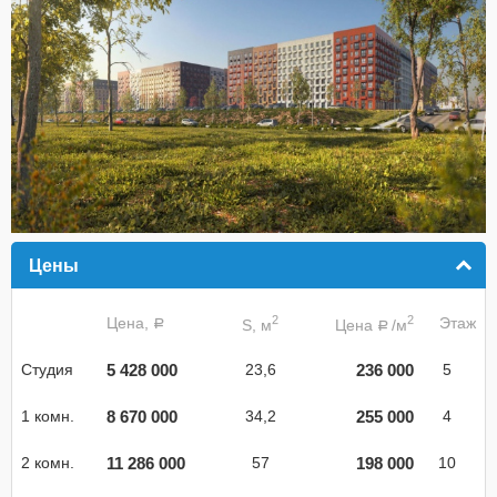
Цены
click to collapse contents
2
2
Цена,
Этаж
S, м
Цена
/м
a
a
5 428 000
236 000
Студия
23,6
5
8 670 000
255 000
1 комн.
34,2
4
11 286 000
198 000
2 комн.
57
10