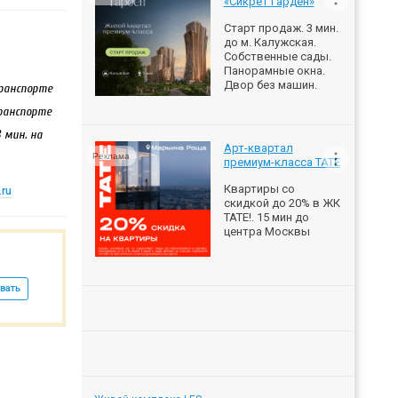
«Сикрет Гарден»
Старт продаж. 3 мин.
до м. Калужская.
Собственные сады.
Панорамные окна.
Двор без машин.
транспорте
транспорте
8 мин. на
Арт-квартал
Реклама
премиум-класса ТАТЕ
Квартиры со
.ru
скидкой до 20% в ЖК
ТАТЕ!. 15 мин до
центра Москвы
вать