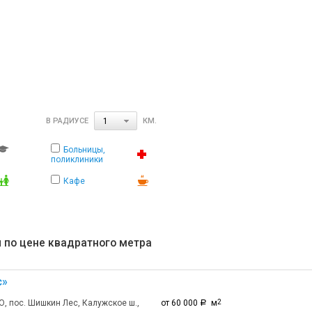
В РАДИУСЕ
КМ.
1
Больницы,
поликлиники
Кафе
 по цене квадратного метра
с»
, пос. Шишкин Лес, Калужское ш.,
от 60 000
м
2
a