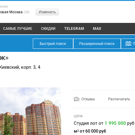
егион
овая Москва
Изменить
(90)
САМЫЕ ЛУЧШИЕ
СКИДКИ
TELEGRAM
MAX
Быстрый поиск
Расширенный поиск
П
ж»
иевский, корп. 3, 4
Отзывы
Распечатать
ЦЕНА
Студия лот от
1 995 000
руб
м
от 60 000
руб
2