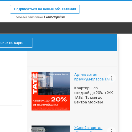
Подписаться на новые объявления
Сегодня обновлено
1 новостройка
оиск по карте
Арт-квартал
Реклама
премиум-класса ТАТЕ
Квартиры со
скидкой до 20% в ЖК
ТАТЕ!. 15 мин до
центра Москвы
Жилой квартал
Реклама