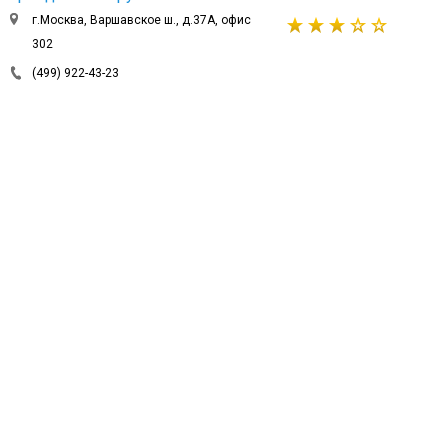
г.Москва, Варшавское ш., д.37А, офис
302
(499) 922-43-23