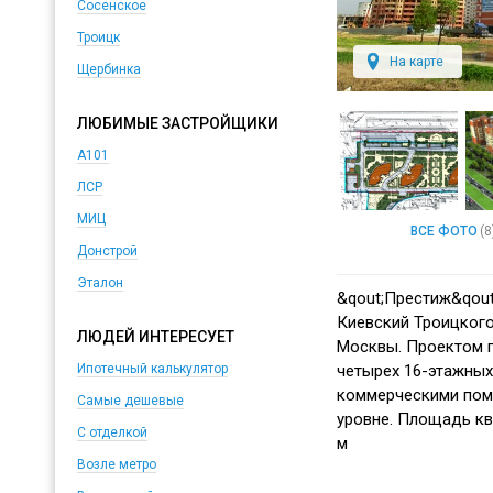
Сосенское
Троицк
На карте
Щербинка
ЛЮБИМЫЕ ЗАСТРОЙЩИКИ
А101
ЛСР
МИЦ
ВСЕ ФОТО
(8
Донстрой
Эталон
&qout;Престиж&qout
Киевский Троицкого
ЛЮДЕЙ ИНТЕРЕСУЕТ
Москвы. Проектом 
четырех 16-этажных
Ипотечный калькулятор
коммерческими пом
Самые дешевые
уровне.
Площадь ква
С отделкой
м
Возле метро