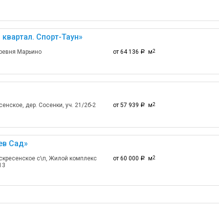
квартал. Спорт-Таун»
ревня Марьино
от 64 136
м
2
a
енское, дер. Сосенки, уч. 21/2б-2
от 57 939
м
2
a
ев Сад»
скресенское с\п, Жилой комплекс
от 60 000
м
2
a
13