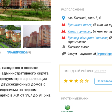
РАСПОЛОЖЕНИЕ
пос. Киевский, корп. 3, 4
Бунинская аллея
, 45 мин. на 
Улица Горчакова
, 66 мин. на 
Бульвар адмирала Ушакова
, 6
транспорте
Киевское шоссе
)
ПЛАНИРОВКИ
(9)
Форум покупателей
jk-prestige
; находится в поселке
НАРОДНЫЙ РЕЙТИНГ
что это?
 административного округа
предусмотрена реализация
Проголосо
 двухсекционных домов с
ещениями на первом
ртир в ЖК от 39,7 до 91,5 кв.
ИПОТЕЧНЫЕ БАНКИ