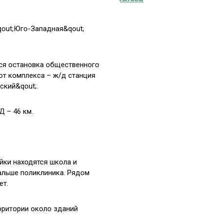
qout;Юго-Западная&qout;
тся остановка общественного
 от комплекса – ж/д станция
ский&qout;.
 – 46 км.
йки находятся школа и
дальше поликлиника. Рядом
ет.
рритории около зданий