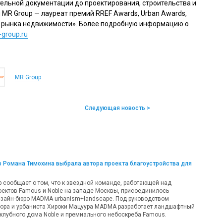
ельной документации до проектирования, строительства и
MR Group — лауреат премий RREF Awards, Urban Awards,
ы рынка недвижимости». Более подробную информацию о
group.ru
MR Group
Следующая новость >
 Романа Тимохина выбрала автора проекта благоустройства для
 сообщает о том, что к звездной команде, работающей над
оектов Famous и Noble на западе Москвы, присоединилось
зайн-бюро MADMA urbanism+landscape. Под руководством
тора и урбаниста Хироки Мацуура MADMA разработает ландшафтный
 клубного дома Noble и премиального небоскреба Famous.