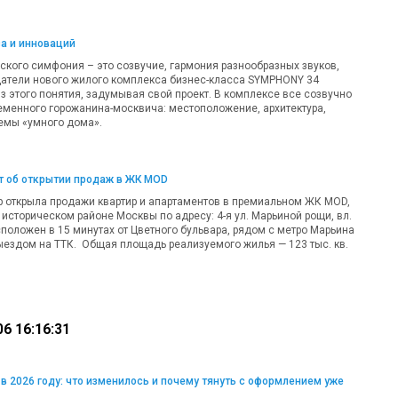
а и инноваций
еского симфония – это созвучие, гармония разнообразных звуков,
здатели нового жилого комплекса бизнес-класса SYMPHONY 34
з этого понятия, задумывая свой проект. В комплексе все созвучно
еменного горожанина-москвича: местоположение, архитектура,
темы «умного дома».
т об открытии продаж в ЖК MOD
 открыла продажи квартир и апартаментов в премиальном ЖК MOD,
 историческом районе Москвы по адресу: 4-я ул. Марьиной рощи, вл.
сположен в 15 минутах от Цветного бульвара, рядом с метро Марьина
ездом на ТТК. Общая площадь реализуемого жилья — 123 тыс. кв.
6 16:16:31
в 2026 году: что изменилось и почему тянуть с оформлением уже