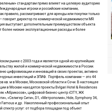
зеленым» стандартам прямо влияет на целевую аудиторию
Международные игроки и российские компании,
ак правило, рассматривают для аренды или покупки только
— говорит директор по коммерческой недвижимости MR
ция выступает дополнительным преимуществом объекта
ют более низкие эксплуатационные расходы и более
ском рынке с 2003 года и является одной из крупнейших
ельству жилой и коммерческой недвижимости в России.
овню цифровизации и инноваций в своих проектах, активно
нчурных инвестиций и ЗПИФ. Портфель компании — это 44
 кв. м в Москве, Московской области и Сочи. В настоящее
ии в Москве находятся проекты Bvlgari Hotel & Residences
як «Абрикосов», цифровой бизнес-центр iCITY, ЖК
ити», «Селигер Сити», D1, «Метрополия», Hide, Symphony 34,
e и Famous и др. Накопленный профессиональный опыт
й спектр услуг: от подбора площадки под объект