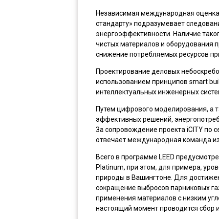
Независимая международная оценка L
стандарту» подразумевает следован
энергоэффективности. Наличие тако
чистых материалов и оборудования п
снижение потребляемых ресурсов при
Проектирование деловых небоскребов
использованием принципов smart buil
интеллектуальных инженерных систе
Путем цифрового моделирования, а 
эффективных решений, энергопотребл
За сопровождение проекта iCITY по 
отвечает международная команда из
Всего в программе LEED предусмотрено
Platinum, при этом, для примера, ур
природы в Вашингтоне. Для достижен
сокращение выбросов парниковых газ
применения материалов с низким уг
настоящий момент проводится сбор 