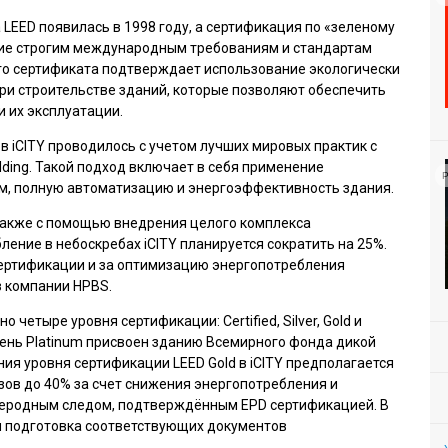
EED появилась в 1998 году, а сертификация по «зеленому
ие строгим международным требованиям и стандартам
го сертификата подтверждает использование экологически
ри строительстве зданий, которые позволяют обеспечить
 их эксплуатации.
 iCITY проводилось с учетом лучших мировых практик с
ding. Такой подход включает в себя применение
Р
м, полную автоматизацию и энергоэффективность здания.
также с помощью внедрения целого комплекса
ение в небоскребах iCITY планируется сократить на 25%.
сертификации и за оптимизацию энергопотребления
 компании HPBS.
 четыре уровня сертификации: Certified, Silver, Gold и
овень Platinum присвоен зданию Всемирного фонда дикой
ия уровня сертификации LEED Gold в iCITY предполагается
ов до 40% за счет снижения энергопотребления и
леродным следом, подтверждённым EPD сертификацией. В
и подготовка соответствующих документов