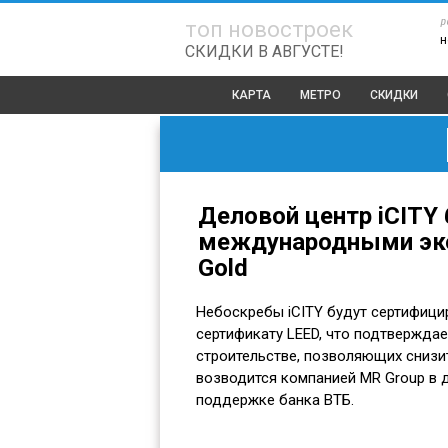
р
топ новостроек
н
СКИДКИ В АВГУСТЕ!
КАРТА
МЕТРО
СКИДКИ
Деловой центр iCITY 
международными эко
Gold
Небоскребы iCITY будут сертифиц
сертификату LEED, что подтвержда
строительстве, позволяющих снизи
возводится компанией MR Group в 
поддержке банка ВТБ.