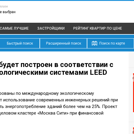
егион
е выбран
САМЫЕ ЛУЧШИЕ
ЗАСТРОЙЩИКИ
РЕЙТИНГ КВАРТИР
ПО ЦЕНЕ
Быстрый поиск
Расширенный поиск
Поиск по карте
будет построен в соответствии с
логическими системами LEED
Р
ированы по международному экологическому
ет использование современных инженерных решений при
ть энергопотребление зданий более чем на 25%. Проект
деловом кластере «Москва Сити» при финансовой
Р