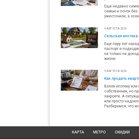
Еще недавно семей
семью и почти без 
ужесточили, а осен
6 АВГУСТА 2026
Сельская ипотека:
Еще пару лет наза
паспорт и подходящ
не только на доход
жизни.
5 АВГУСТА 2026
Как продать кварти
Взяли ипотеку или 
собственник, но пр
закроете. А ситуац
или просто надоело
Разберемся, что мо
КАРТА
МЕТРО
СКИДКИ