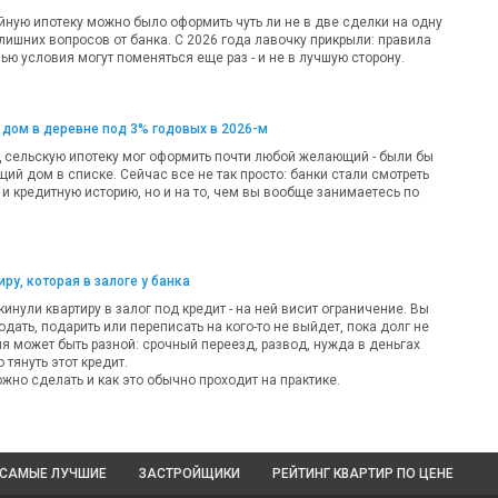
ную ипотеку можно было оформить чуть ли не в две сделки на одну
лишних вопросов от банка. С 2026 года лавочку прикрыли: правила
ью условия могут поменяться еще раз - и не в лучшую сторону.
 дом в деревне под 3% годовых в 2026-м
д сельскую ипотеку мог оформить почти любой желающий - были бы
ий дом в списке. Сейчас все не так просто: банки стали смотреть
 и кредитную историю, но и на то, чем вы вообще занимаетесь по
ру, которая в залоге у банка
кинули квартиру в залог под кредит - на ней висит ограничение. Вы
одать, подарить или переписать на кого-то не выйдет, пока долг не
ия может быть разной: срочный переезд, развод, нужда в деньгах
 тянуть этот кредит.
жно сделать и как это обычно проходит на практике.
САМЫЕ ЛУЧШИЕ
ЗАСТРОЙЩИКИ
РЕЙТИНГ КВАРТИР
ПО ЦЕНЕ