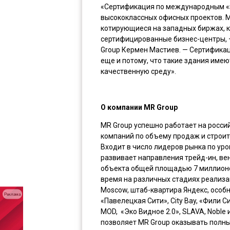
«Сертификация по международным «
высококлассных офисных проектов. 
котирующиеся на западных биржах, к
сертифицированные бизнес-центры, 
Group Кермен Мастиев. — Сертифика
еще и потому, что такие здания име
качественную среду».
О компании
MR
Group
MR Group успешно работает на россий
компаний по объему продаж и строит
Входит в число лидеров рынка по ур
развивает направления трейд-ин, ве
объекта общей площадью 7 миллионов
время на различных стадиях реализац
Moscow, штаб-квартира Яндекс, особн
Реклама
«Павелецкая Сити», City Bay, «Фили С
MOD, «Эко Видное 2.0», SLAVA, Nobl
позволяет MR Group оказывать полны