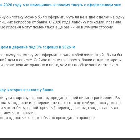
в 2026 году: что изменилось и почему тянуть с оформлением уже
ную ипотеку можно было оформить чуть ли не в две сделки на одну
лишних вопросов от банка. С 2026 года лавочку прикрыли: правила
ью условия могут поменяться еще раз - и не в лучшую сторону.
 дом в деревне под 3% годовых в 2026-м
д сельскую ипотеку мог оформить почти любой желающий - были бы
ий дом в списке. Сейчас все не так просто: банки стали смотреть
 и кредитную историю, но и на то, чем вы вообще занимаетесь по
ру, которая в залоге у банка
кинули квартиру в залог под кредит - на ней висит ограничение. Вы
одать, подарить или переписать на кого-то не выйдет, пока долг не
ия может быть разной: срочный переезд, развод, нужда в деньгах
 тянуть этот кредит.
жно сделать и как это обычно проходит на практике.