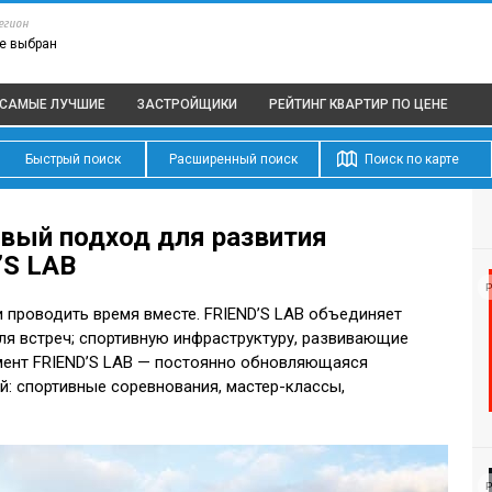
егион
е выбран
САМЫЕ ЛУЧШИЕ
ЗАСТРОЙЩИКИ
РЕЙТИНГ КВАРТИР
ПО ЦЕНЕ
Быстрый поиск
Расширенный поиск
Поиск по карте
овый подход для развития
’S LAB
Р
 проводить время вместе. FRIEND’S LAB объединяет
я встреч; спортивную инфраструктуру, развивающие
мент FRIEND’S LAB — постоянно обновляющаяся
й: спортивные соревнования, мастер-классы,
Р