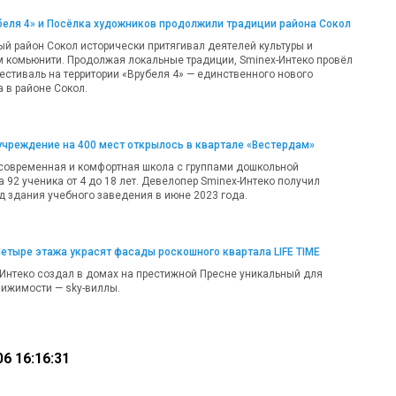
беля 4» и Посёлка художников продолжили традиции района Сокол
й район Сокол исторически притягивал деятелей культуры и
 комьюнити. Продолжая локальные традиции, Sminex-Интеко провёл
стиваль на территории «Врубеля 4» — единственного нового
 в районе Сокол.
учреждение на 400 мест открылось в квартале «Вестердам»
 современная и комфортная школа с группами дошкольной
 92 ученика от 4 до 18 лет. Девелопер Sminex-Интеко получил
д здания учебного заведения в июне 2023 года.
етыре этажа украсят фасады роскошного квартала LIFE TIME
Интеко создал в домах на престижной Пресне уникальный для
ижимости — sky-виллы.
6 16:16:31