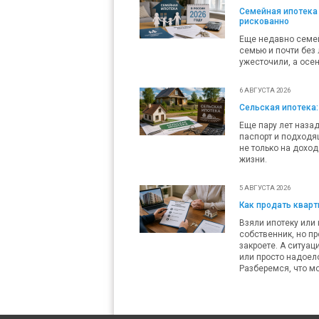
Семейная ипотека 
рискованно
Еще недавно семей
семью и почти без 
ужесточили, а осен
6 АВГУСТА 2026
Сельская ипотека:
Еще пару лет наза
паспорт и подходящ
не только на доход
жизни.
5 АВГУСТА 2026
Как продать кварти
Взяли ипотеку или 
собственник, но пр
закроете. А ситуац
или просто надоело
Разберемся, что мо