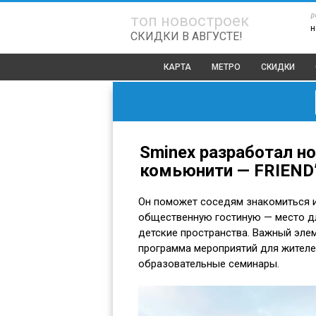
р
топ новостроек
н
СКИДКИ В АВГУСТЕ!
КАРТА
МЕТРО
СКИДКИ
Sminex разработал н
комьюнити — FRIEND
Он поможет соседям знакомиться и
общественную гостиную — место дл
детские пространства. Важный эле
программа мероприятий для жителе
образовательные семинары.