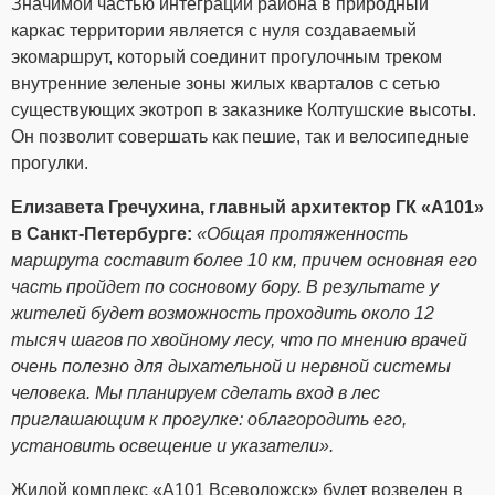
Значимой частью интеграции района в природный
каркас территории является с нуля создаваемый
экомаршрут, который соединит прогулочным треком
внутренние зеленые зоны жилых кварталов с сетью
существующих экотроп в заказнике Колтушские высоты.
Он позволит совершать как пешие, так и велосипедные
прогулки.
Елизавета Гречухина, главный архитектор ГК «А101»
в Санкт-Петербурге:
«Общая протяженность
маршрута составит более 10 км, причем основная его
часть пройдет по сосновому бору. В результате у
жителей будет возможность проходить около 12
тысяч шагов по хвойному лесу, что по мнению врачей
очень полезно для дыхательной и нервной системы
человека. Мы планируем сделать вход в лес
приглашающим к прогулке: облагородить его,
установить освещение и указатели».
Жилой комплекс «А101 Всеволожск» будет возведен в