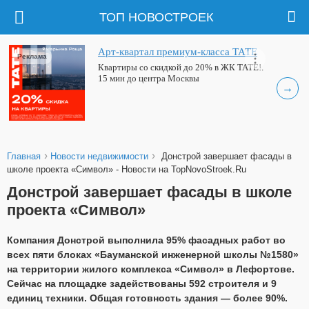
ТОП НОВОСТРОЕК
Арт-квартал премиум-класса ТАТЕ
Реклама
Квартиры со скидкой до 20% в ЖК ТАТЕ!.
15 мин до центра Москвы
→
›
›
Главная
Новости недвижимости
Донстрой завершает фасады в
школе проекта «Символ» - Новости на TopNovoStroek.Ru
Донстрой завершает фасады в школе
проекта «Символ»
Компания Донстрой выполнила 95% фасадных работ во
всех пяти блоках «Бауманской инженерной школы №1580»
на территории жилого комплекса «Символ» в Лефортове.
Сейчас на площадке задействованы 592 строителя и 9
единиц техники. Общая готовность здания — более 90%.