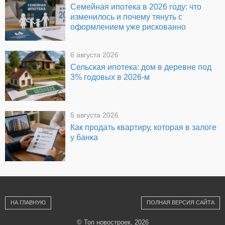
Семейная ипотека в 2026 году: что
изменилось и почему тянуть с
оформлением уже рискованно
6 августа 2026
Сельская ипотека: дом в деревне под
3% годовых в 2026-м
5 августа 2026
Как продать квартиру, которая в залоге
у банка
НА ГЛАВНУЮ
ПОЛНАЯ ВЕРСИЯ САЙТА
© Топ новостроек, 2026