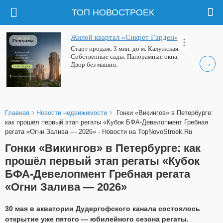
ТОП НОВОСТРОЕК
Жилой квартал «Сикрет Гарден»
Реклама
Старт продаж. 3 мин. до м. Калужская.
Собственные сады. Панорамные окна.
→
Двор без машин.
›
›
Главная
Новости недвижимости
Гонки «Викингов» в Петербурге:
как прошёл первый этап регаты «Кубок БФА-Девелопмент Гребная
регата «Огни Залива — 2026» - Новости на TopNovoStroek.Ru
Гонки «Викингов» в Петербурге: как
прошёл первый этап регаты «Кубок
БФА-Девелопмент Гребная регата
«Огни Залива — 2026»
30 мая в акватории Дудергофского канала состоялось
открытие уже пятого — юбилейного сезона регаты.