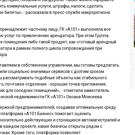
ить коммунальные услуги, штрафы, налоги, сделать
е билеты», - рассказали в пресс-службе макрорегиона
принадлежит частному лицу, ГК «А101» выполняла все
ю услуг по привлечению арендатора. При этом Группа
е помещения либо такой продукт, как «готовый арендный
ератора в рамках полного цикла сопровождения при
ора.
тавляем в собственном управлении, мы готовы предлагать
или социально значимых сервисов с долгим сроком
ы рассматривать подобные объекты как стабильного
го, почтовое отделение - хорошая точка притяжения,
к для соседних помещений», - отметила заместитель
ческой недвижимости ГК «А101» Оксана Моисеева.
держкой предпринимателей, создавая оптимальную среду
IT-платформа «А101 Бизнес» помогает оценить
тносительно действующих и строящихся автомагистралей и
 в каждом проекте, какие бизнесы открыты рядом с
очках. Кроме того, платформа позволяет