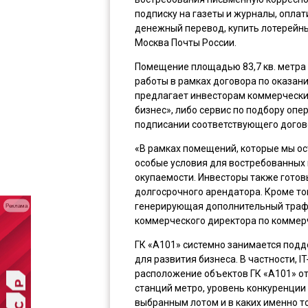
подписку на газеты и журналы, оплат
денежный перевод, купить лотерейны
Москва Почты России.
Помещение площадью 83,7 кв. метра 
работы в рамках договора по оказани
предлагает инвесторам коммерчески
бизнес», либо сервис по подбору оп
подписании соответствующего догов
«В рамках помещений, которые мы ос
особые условия для востребованных 
окупаемости. Инвесторы также готов
долгосрочного арендатора. Кроме то
генерирующая дополнительный трафи
Реклама
коммерческого директора по коммер
ГК «А101» системно занимается под
для развития бизнеса. В частности, 
расположение объектов ГК «А101» о
станций метро, уровень конкуренции
выбранным лотом и в каких именно т