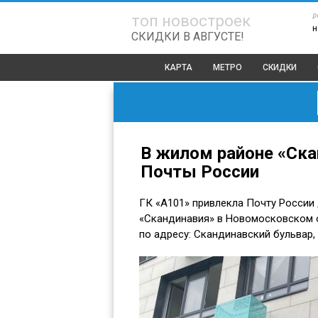
р
топ новостроек
н
СКИДКИ В АВГУСТЕ!
КАРТА
МЕТРО
СКИДКИ
В жилом районе «Ск
Почты России
ГК «А101» привлекла Почту России 
«Скандинавия» в Новомосковском о
по адресу: Скандинавский бульвар,