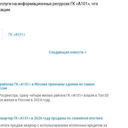
слуги на информационных ресурсах ГК «А101», что
кации.
ГК «А101»
Следующая новость >
районах ГК «А101» в Москве признаны одними из самых
ссии
осреестра, сразу четыре жилых района ГК «А101» вошли в Топ-20
е жилья в России в 2024 году.
вартир ГК «А101» в 2024 году проданы по семейной ипотеке
 итоги продаж квартир с использованием ипотечных кредитов за