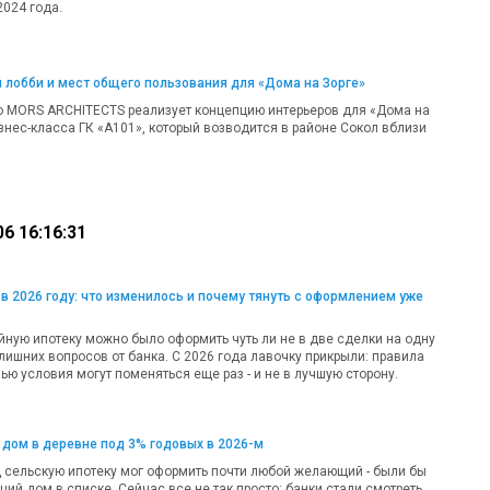
2024 года.
 лобби и мест общего пользования для «Дома на Зорге»
о MORS ARCHITECTS реализует концепцию интерьеров для «Дома на
изнес-класса ГК «А101», который возводится в районе Сокол вблизи
6 16:16:31
в 2026 году: что изменилось и почему тянуть с оформлением уже
ную ипотеку можно было оформить чуть ли не в две сделки на одну
лишних вопросов от банка. С 2026 года лавочку прикрыли: правила
ью условия могут поменяться еще раз - и не в лучшую сторону.
 дом в деревне под 3% годовых в 2026-м
д сельскую ипотеку мог оформить почти любой желающий - были бы
ий дом в списке. Сейчас все не так просто: банки стали смотреть