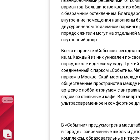
планировочными решениями: от ком
вариантов. Большинство квартир об
с безрамным остеклением. Благодар
внутренние помещения наполнены бо
двухуровневом подземном паркинге 
порядок жители могут на отдельной 
внутренний двор.
Всего в проекте «Событие» сегодня 
кв. м. Каждый из них уникален по-св
парку, школе и детскому саду. Трети
соединенный с парком «Событие». Че
парком в Москве. Скай-мосты между
общественные пространства между не
ар-деко с лобби-атриумом с витражн
садом со стильными кафе. Все кварт
Реклама
ультрасовременное и комфортное дл
В «Событии» предусмотрена масштаб
в городе»: современные школы и дет
комплексы, образовательные и творч