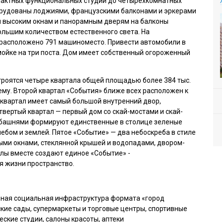
пактных функциональных студий до четырехкомнатных
орудованы лоджиями, французскими балконами и эркерами
я высоким окнам и панорамным дверям на балконы
льшим количеством естественного света. На
расположено 791 машиноместо. Привести автомобили в
мойке на три поста. Дом имеет собственный огороженный
строятся четыре квартала общей площадью более 384 тыс.
оему. Второй квартал «События» ближе всех расположен к
й квартал имеет самый большой внутренний двор,
твертый квартал — первый дом со скай-мостами и скай-
 башнями формируют единственные в столице зеленые
бом и землей. Пятое «Событие» — два небоскреба в стиле
ыми окнами, стеклянной крышей и водопадами, двором-
алы вместе создают единое «Событие» -
я жизни пространство.
ная социальная инфраструктура формата «город
ские сады, супермаркеты и торговые центры, спортивные
еские студии, салоны красоты, аптеки