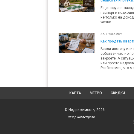
Сельская ипотека:
Еще пару лет наза
паспорт и подходящ
не только на доход
жизни.
5 АВГУСТА 2026
Как продать кварти
Взяли ипотеку или 
собственник, но пр
закроете. А ситуац
или просто надоело
Разберемся, что мо
КАРТА
МЕТРО
СКИДКИ
© Недвижимость, 2026
Обзор новостроек