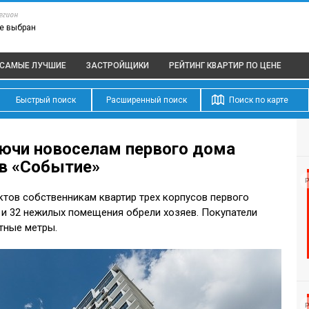
егион
е выбран
САМЫЕ ЛУЧШИЕ
ЗАСТРОЙЩИКИ
РЕЙТИНГ КВАРТИР
ПО ЦЕНЕ
Быстрый поиск
Расширенный поиск
Поиск по карте
ючи новоселам первого дома
ов «Событие»
Р
тов собственникам квартир трех корпусов первого
 и 32 нежилых помещения обрели хозяев. Покупатели
тные метры.
Р