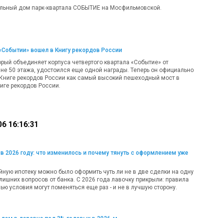
льный дом парк‑квартала СОБЫТИЕ на Мосфильмовской.
«Событии» вошел в Книгу рекордов России
орый объединяет корпуса четвертого квартала «Событие» от
вне 50 этажа, удостоился еще одной награды. Теперь он официально
 Книге рекордов России как самый высокий пешеходный мост в
иге рекордов России.
6 16:16:31
в 2026 году: что изменилось и почему тянуть с оформлением уже
ную ипотеку можно было оформить чуть ли не в две сделки на одну
лишних вопросов от банка. С 2026 года лавочку прикрыли: правила
ью условия могут поменяться еще раз - и не в лучшую сторону.