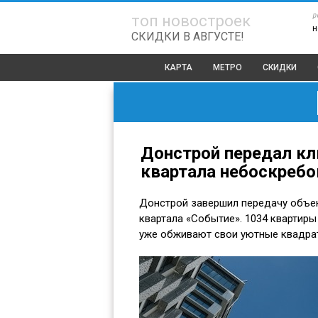
р
топ новостроек
н
СКИДКИ В АВГУСТЕ!
КАРТА
МЕТРО
СКИДКИ
Донстрой передал кл
квартала небоскреб
Донстрой завершил передачу объек
квартала «Событие». 1034 квартиры
уже обживают свои уютные квадра