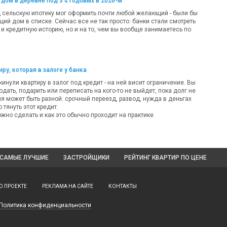
 дом в деревне под 3% годовых в 2026-м
д сельскую ипотеку мог оформить почти любой желающий - были бы
ий дом в списке. Сейчас все не так просто: банки стали смотреть
 и кредитную историю, но и на то, чем вы вообще занимаетесь по
ру, которая в залоге у банка
кинули квартиру в залог под кредит - на ней висит ограничение. Вы
одать, подарить или переписать на кого-то не выйдет, пока долг не
ия может быть разной: срочный переезд, развод, нужда в деньгах
 тянуть этот кредит.
жно сделать и как это обычно проходит на практике.
САМЫЕ ЛУЧШИЕ
ЗАСТРОЙЩИКИ
РЕЙТИНГ КВАРТИР
ПО ЦЕНЕ
О ПРОЕКТЕ
РЕКЛАМА НА САЙТЕ
КОНТАКТЫ
Политика конфиденциальности