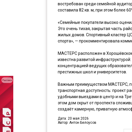
востребован среди семейной аудито
составила 82 кв. м, при этом более 6
«Семейные покупатели высоко оцени
Это очень тихая, закрытая часть ра
жилых домов. Спортивный кластер ЦС
спорта», — прокомментировала комме
МАСТЕРС расположен в Хорошёвском 
известна развитой инфраструктурой
концентрацией ведущих образовател
престижных школ и университетов.
Реклама
Важным преимуществом МАСТЕРС, по 
транспортная доступность: проект р
удобными выездами в центр и на Трет
этом дом скрыт от проспекта сложив
создаёт камерную, приватную атмосф
Дата: 20 мая 2026
Автор: Антон Белоусов