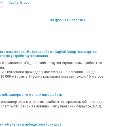
Capital Group
Следующая новость >
ого комплекса «Бадаевский» от Capital Group проводятся
ты по устройству котлована
ого комплекса «Бадаевский» ведутся строительные работы по
на.
нию котлована проходят в две смены, на сегодняшний день
30 000 м3 грунта. Глубина котлована составит около 15 метров.
ovniki завершены монолитные работы
Group завершила монолитные работы на строительной площадке
 Khamovniki (район Хамовники, Олсуфьевский переулок, ЦАО).
е»: объявлены победители конкурса