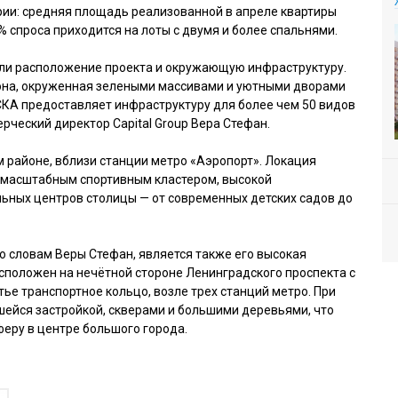
рии: средняя площадь реализованной в апреле квартиры
0% спроса приходится на лоты с двумя и более спальнями.
ли расположение проекта и окружающую инфраструктуру.
йона, окруженная зелеными массивами и уютными дворами
КА предоставляет инфраструктуру для более чем 50 видов
рческий директор Capital Group Вера Стефан.
районе, вблизи станции метро «Аэропорт». Локация
: масштабным спортивным кластером, высокой
ьных центров столицы — от современных детских садов до
словам Веры Стефан, является также его высокая
асположен на нечётной стороне Ленинградского проспекта с
ье транспортное кольцо, возле трех станций метро. При
шейся застройкой, скверами и большими деревьями, что
еру в центре большого города.