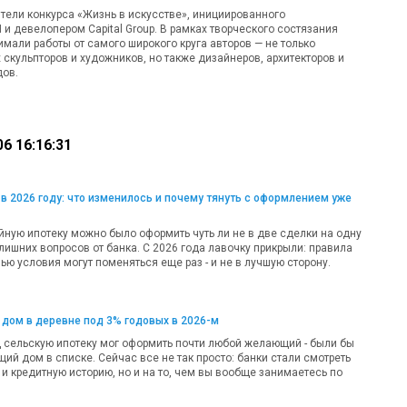
ели конкурса «Жизнь в искусстве», инициированного
 девелопером Capital Group. В рамках творческого состязания
мали работы от самого широкого круга авторов — не только
скульпторов и художников, но также дизайнеров, архитекторов и
дов.
6 16:16:31
в 2026 году: что изменилось и почему тянуть с оформлением уже
ную ипотеку можно было оформить чуть ли не в две сделки на одну
лишних вопросов от банка. С 2026 года лавочку прикрыли: правила
ью условия могут поменяться еще раз - и не в лучшую сторону.
 дом в деревне под 3% годовых в 2026-м
д сельскую ипотеку мог оформить почти любой желающий - были бы
ий дом в списке. Сейчас все не так просто: банки стали смотреть
 и кредитную историю, но и на то, чем вы вообще занимаетесь по