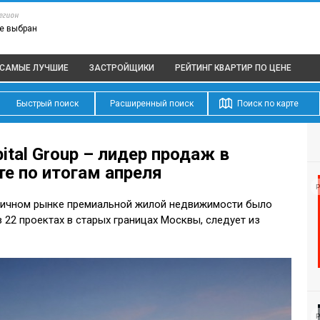
егион
е выбран
САМЫЕ ЛУЧШИЕ
ЗАСТРОЙЩИКИ
РЕЙТИНГ КВАРТИР
ПО ЦЕНЕ
Быстрый поиск
Расширенный поиск
Поиск по карте
tal Group – лидер продаж в
е по итогам апреля
Р
рвичном рынке премиальной жилой недвижимости было
в 22 проектах в старых границах Москвы, следует из
Р