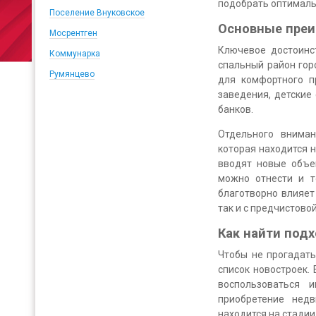
подобрать оптимальн
Поселение Внуковское
Основные преи
Мосрентген
Ключевое достоинс
Коммунарка
спальный район гор
Румянцево
для комфортного п
заведения, детские
банков.
Отдельного вниман
которая находится 
вводят новые объе
можно отнести и т
благотворно влияет 
так и с предчистово
Как найти под
Чтобы не прогадать
список новостроек.
воспользоваться 
приобретение нед
находится на стадии