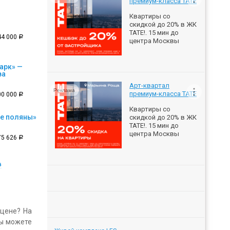
премиум-класса ТАТЕ
Квартиры со
скидкой до 20% в ЖК
ТАТЕ!. 15 мин до
44 000
a
центра Москвы
арк» —
ва
Арт-квартал
Реклама
премиум-класса ТАТЕ
00 000
a
Квартиры со
е поляны»
скидкой до 20% в ЖК
ТАТЕ!. 15 мин до
центра Москвы
75 626
a
в
 цене? На
вы можете