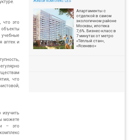
Живой комплекс LES
уктуре.
Апартаменты с
отделкой в самом
экологичном районе
 что это
Москвы, ипотека
е объекты
7,6%. Бизнес-класс в
 учебные
7 минутах от метро
«Тёплый стан»,
я аптек и
«Ясенево»
упность,
регулярно
уществам
тия, что
чистовой,
о изучить
вы можете
ки – это
комплекс