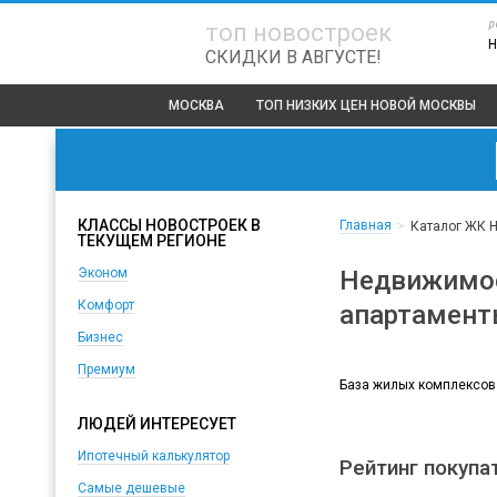
р
топ новостроек
Н
СКИДКИ В АВГУСТЕ!
МОСКВА
ТОП
НИЗКИХ ЦЕН НОВОЙ МОСКВЫ
КЛАССЫ НОВОСТРОЕК В
Главная
>
Каталог ЖК 
ТЕКУЩЕМ РЕГИОНЕ
Недвижимос
Эконом
Комфорт
апартамент
Бизнес
Премиум
База жилых комплексов
ЛЮДЕЙ ИНТЕРЕСУЕТ
Ипотечный калькулятор
Рейтинг покупа
Самые дешевые