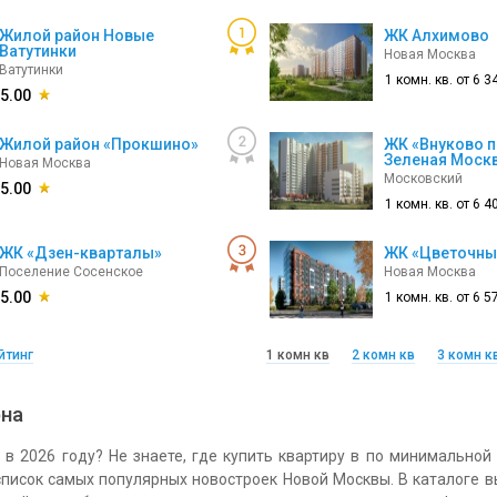
Жилой район Новые
ЖК Алхимово
Ватутинки
Новая Москва
Ватутинки
1 комн. кв. от
6 3
5.00
Жилой район «Прокшино»
ЖК «Внуково п
Зеленая Моск
Новая Москва
Московский
5.00
1 комн. кв. от
6 4
ЖК «Дзен-кварталы»
ЖК «Цветочны
Поселение Сосенское
Новая Москва
5.00
1 комн. кв. от
6 5
йтинг
1 комн кв
2 комн кв
3 комн к
она
 в 2026 году? Не знаете, где купить квартиру в по минимальной
список самых популярных новостроек Новой Москвы. В каталоге 