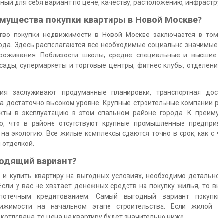
ый для себя вариант по цене, качеству, расположению, инфрастр
мущества покупки квартиры в Новой Москве?
тво покупки недвижимости в Новой Москве заключается в том,
ода. Здесь располагаются все необходимые социально значимы
роживания. Поблизости школы, средне специальные и высшие
 сады, супермаркеты и торговые центры, фитнес клубы, отделени
ия заслуживают продуманные планировки, транспортная дост
на достаточно высоком уровне. Крупные строительные компании 
кты в эксплуатацию в этом спальном районе города. К преим
о, что в районе отсутствуют крупные промышленные предприя
на экологию. Все жилые комплексы сдаются точно в срок, как с 
й отделкой.
ходящий вариант?
 и купить квартиру на выгодных условиях, необходимо детальн
 Если у вас не хватает денежных средств на покупку жилья, то 
ипотечным кредитованием. Самый выгодный вариант покуп
вижимости на начальном этапе строительства. Если жилой 
 котлована, то цена на квартиру будет значительно ниже.