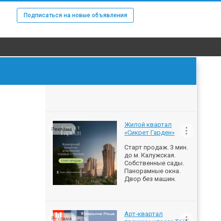
Подписаться на новые объявления
Жилой квартал
Реклама
«Сикрет Гарден»
Старт продаж. 3 мин.
до м. Калужская.
Собственные сады.
Панорамные окна.
Двор без машин.
Арт-квартал
Реклама