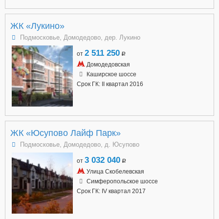
ЖК «Лукино»
Подмосковье, Домодедово, дер. Лукино
2 511 250
от
a
Домодедовская
Каширское шоссе
Срок ГК: II квартал 2016
ЖК «Юсупово Лайф Парк»
Подмосковье, Домодедово, д. Юсупово
3 032 040
от
a
Улица Скобелевская
Симферопольское шоссе
Срок ГК: IV квартал 2017