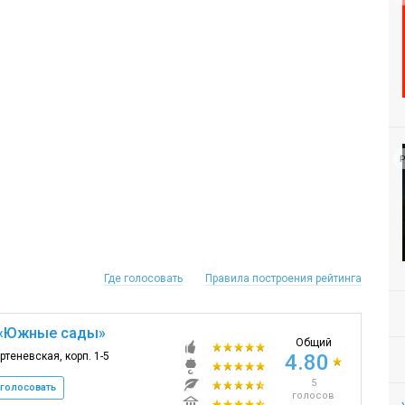
Р
Где голосовать
Правила построения рейтинга
«Южные сады»
Общий
артеневская, корп. 1-5
4.80
5
голосовать
голосов