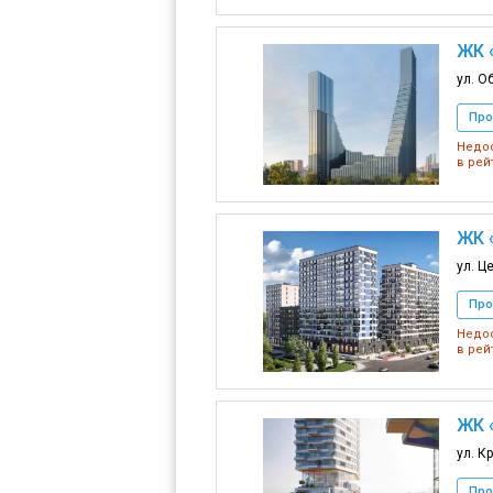
ЖК 
ул. О
Про
Недос
в рей
ЖК 
ул. Ц
Про
Недос
в рей
ЖК 
ул. К
Про