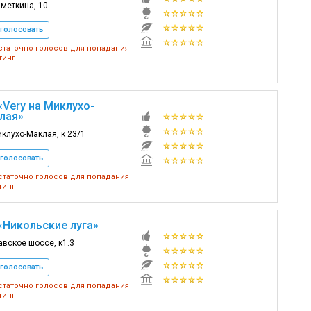
аметкина, 10
голосовать
таточно голосов для попадания
тинг
«Very на Миклухо-
лая»
иклухо-Маклая, к 23/1
голосовать
таточно голосов для попадания
тинг
«Никольские луга»
вское шоссе, к1.3
голосовать
таточно голосов для попадания
тинг