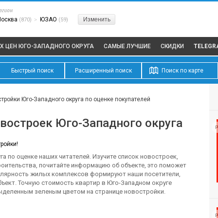
егион
Москва
ЮЗАО
Изменить
(870)
>
(59)
Х ЦЕН ЮГО-ЗАПАДНОГО ОКРУГА
САМЫЕ ЛУЧШИЕ
СКИДКИ
TELEGR
Быстрый поиск
Расширенный поиск
Поиск по карте
тройки Юго-Западного округа по оценке покупателей
востроек Юго-Западного округа
Р
ройки!
га по оценке наших читателей. Изучите список новостроек,
роительства, почитайте информацию об объекте, это поможет
улярность жилых комплексов формируют наши посетители,
ъект. Точную стоимость квартир в Юго-Западном округе
выделенным зеленым цветом на странице новостройки.
Р