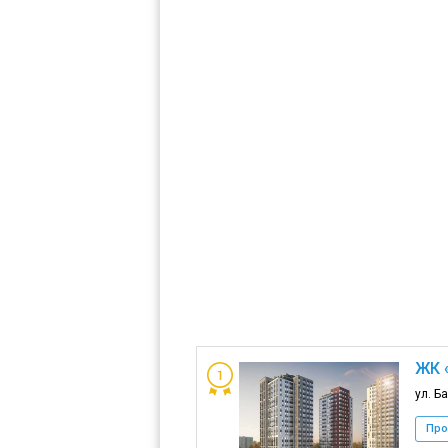
ЖК 
ул. Б
Про