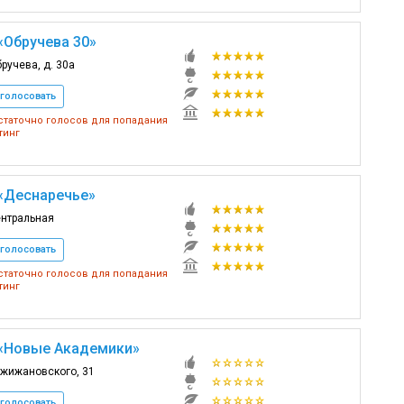
«Обручева 30»
бручева, д. 30а
голосовать
таточно голосов для попадания
тинг
«Деснаречье»
ентральная
голосовать
таточно голосов для попадания
тинг
«Новые Академики»
ржижановского, 31
голосовать