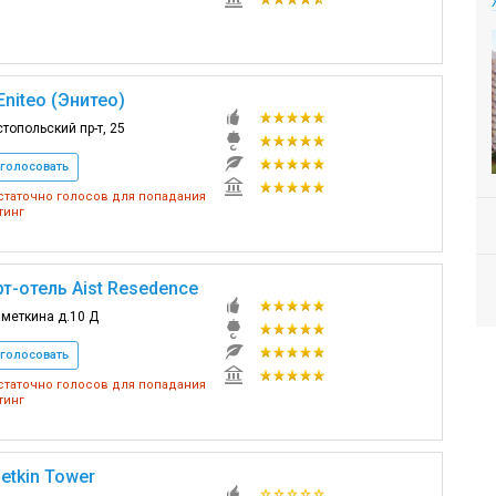
niteo (Энитео)
топольский пр-т, 25
голосовать
таточно голосов для попадания
тинг
т-отель Aist Resedence
аметкина д.10 Д
голосовать
таточно голосов для попадания
тинг
etkin Tower