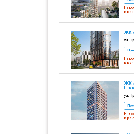
Недос
в рей
ЖК 
ул. П
Про
Недос
в рей
ЖК 
Про
ул. П
Про
Недос
в рей