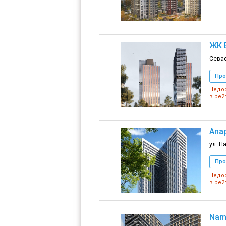
ЖК E
Севас
Про
Недос
в рей
Апар
ул. Н
Про
Недос
в рей
Nam