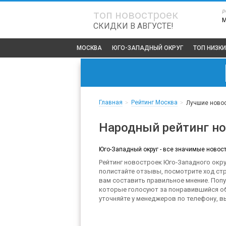
р
топ новостроек
СКИДКИ В АВГУСТЕ!
МОСКВА
ЮГО-ЗАПАДНЫЙ ОКРУГ
ТОП
НИЗКИ
Главная
Рейтинг Москва
>
>
Лучшие новос
Народный рейтинг но
Юго-Западный округ - все значимые новост
Рейтинг новостроек Юго-Западного окру
полистайте отзывы, посмотрите ход ст
вам составить правильное мнение. Поп
которые голосуют за понравившийся об
уточняйте у менеджеров по телефону, 