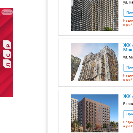
ул. Н
Про
Реклама
Недос
в рей
ЖК 
Мак
ул. М
Про
Недос
в рей
ЖК 
Варша
Про
Недос
в рей