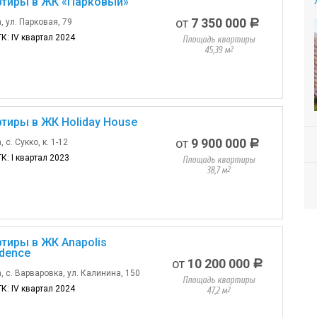
ртиры в ЖК «Парковый»
от
7 350 000
, ул. Парковая, 79
a
ГК: IV квартал 2024
Площадь квартиры
45,39 м
2
тиры в ЖК Holiday House
от
9 900 000
 с. Сукко, к. 1-12
a
К: I квартал 2023
Площадь квартиры
38,7 м
2
тиры в ЖК Anapolis
dence
от
10 200 000
a
, с. Варваровка, ул. Калинина, 150
Площадь квартиры
ГК: IV квартал 2024
47,2 м
2