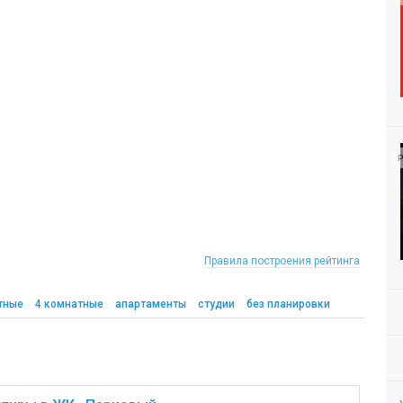
Р
Правила построения рейтинга
тные
4 комнатные
апартаменты
студии
без планировки