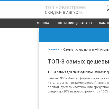
р
топ новостроек
СКИДКИ В АВГУСТЕ!
МОСКВА
ТОП
НИЗКИХ ЦЕН АНАПЫ
САМЫЕ
Главная
>
Самые низкие цены в ЖК Анап
ТОП-3 самых дешевы
ТОП-3 самых дешевых однокомнатных кварт
Рейтинг ЖК в Анапе сформирован от са
каталогом жилых комплексов Анапы и ку
воспользуйтесь ипотекой или средства
скидки до 20% на новостройки при 100%