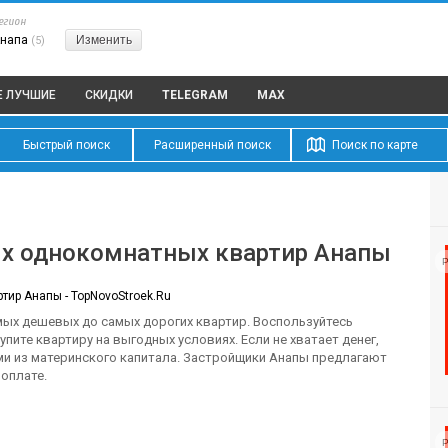
егион
Анапа
Изменить
(5)
 ЛУЧШИЕ
СКИДКИ
TELEGRAM
MAX
Быстрый поиск
Расширенный поиск
Поиск по карте
ы
х однокомнатных квартир Анапы
Р
ир Анапы - TopNovoStroek.Ru
мых дешевых до самых дорогих квартир. Воспользуйтесь
пите квартиру на выгодных условиях. Если не хватает денег,
ми из материнского капитала. Застройщики Анапы предлагают
 оплате.
Р