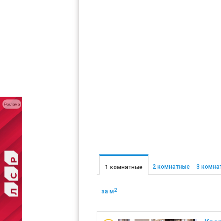
Реклама
2 комнатные
3 комна
1 комнатные
2
за м