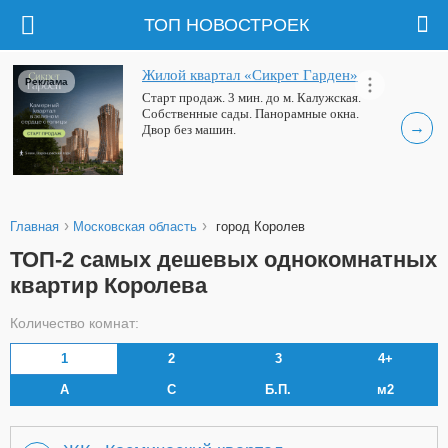
ТОП НОВОСТРОЕК
Жилой квартал «Сикрет Гарден»
Реклама
Старт продаж. 3 мин. до м. Калужская.
Собственные сады. Панорамные окна.
→
Двор без машин.
›
›
Главная
Московская область
город Королев
ТОП-2 самых дешевых однокомнатных
квартир Королева
Количество комнат:
1
2
3
4+
А
С
Б.П.
м2