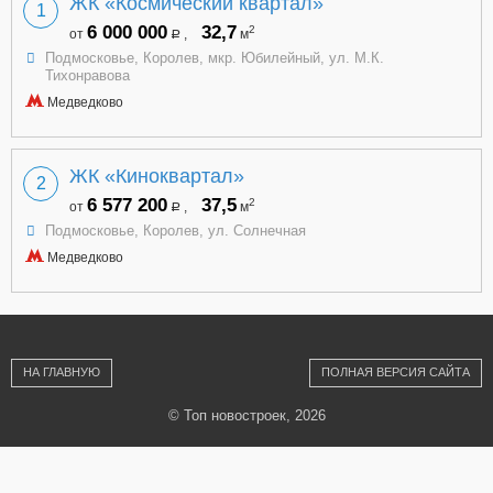
ЖК «Космический квартал»
1
6 000 000
32,7
2
от
,
м
a
Подмосковье, Королев, мкр. Юбилейный, ул. М.К.
Тихонравова
Медведково
ЖК «Киноквартал»
2
6 577 200
37,5
2
от
,
м
a
Подмосковье, Королев, ул. Солнечная
Медведково
НА ГЛАВНУЮ
ПОЛНАЯ ВЕРСИЯ САЙТА
© Топ новостроек, 2026