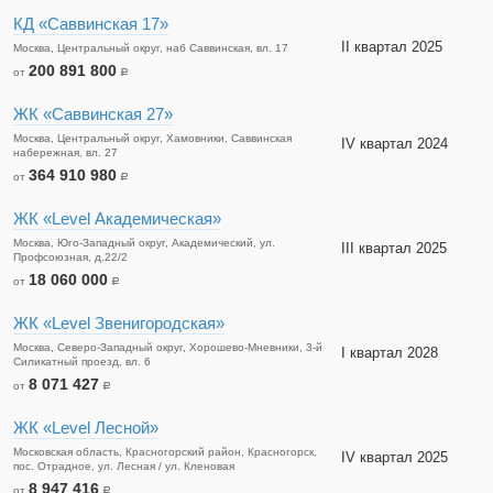
КД «Саввинская 17»
II квартал 2025
Москва, Центральный округ, наб Саввинская, вл. 17
200 891 800
от
a
ЖК «Саввинская 27»
Москва, Центральный округ, Хамовники, Саввинская
IV квартал 2024
набережная, вл. 27
364 910 980
от
a
ЖК «Level Академическая»
Москва, Юго-Западный округ, Академический, ул.
III квартал 2025
Профсоюзная, д.22/2
18 060 000
от
a
ЖК «Level Звенигородская»
Москва, Северо-Западный округ, Хорошево-Мневники, 3-й
I квартал 2028
Силикатный проезд, вл. 6
8 071 427
от
a
ЖК «Level Лесной»
Московская область, Красногорский район, Красногорск,
IV квартал 2025
пос. Отрадное, ул. Лесная / ул. Кленовая
8 947 416
от
a