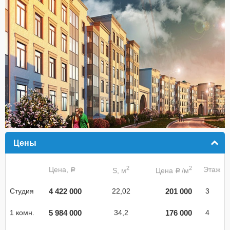
Цены
click to collapse contents
2
2
Цена,
Этаж
S, м
Цена
/м
a
a
4 422 000
201 000
Студия
22,02
3
5 984 000
176 000
1 комн.
34,2
4