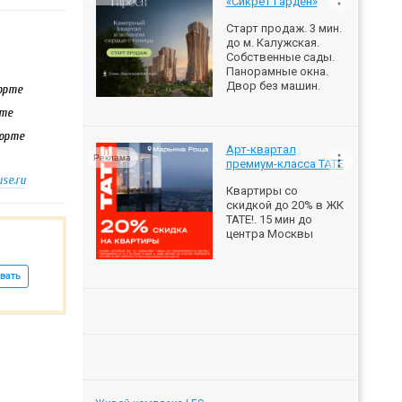
«Сикрет Гарден»
Старт продаж. 3 мин.
до м. Калужская.
Собственные сады.
Панорамные окна.
Двор без машин.
порте
рте
порте
Арт-квартал
Реклама
премиум-класса ТАТЕ
se.ru
Квартиры со
скидкой до 20% в ЖК
ТАТЕ!. 15 мин до
центра Москвы
вать