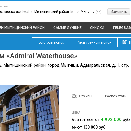
егион
одмосковье
Мытищинский район
Мытищи
Изменить
(933)
>
(51)
>
(38)
ЦЕН МЫТИЩИНСКИЙ РАЙОН
САМЫЕ ЛУЧШИЕ
СКИДКИ
TELEGRA
Быстрый поиск
Расширенный поиск
П
 «Admiral Waterhouse»
, Мытищинский район, город Мытищи, Адмиральская, д. 1, стр. 
Отзывы
Распечатать
ЦЕНА
Без пл. лот от
4 992 000
руб
м
от 130 000
руб
2