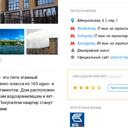
РАСПОЛОЖЕНИЕ
Адмиральская, д. 1, стр. 1
Медведково
, 17 мин. на транс
Бибирево
, 17 мин. на транспо
Алтуфьево
, 40 мин. на транс
Дмитровское шоссе
admiral-hou
Официальный сайт
2)
НАРОДНЫЙ РЕЙТИНГ
что это?
– это пяти этажный
нес-класса из 165 одно- и
Проголосо
ртаментов. Дом расположен
им водохранилищем и яхт-
Покупатели квартир станут
ИПОТЕЧНЫЕ БАНКИ
ами.