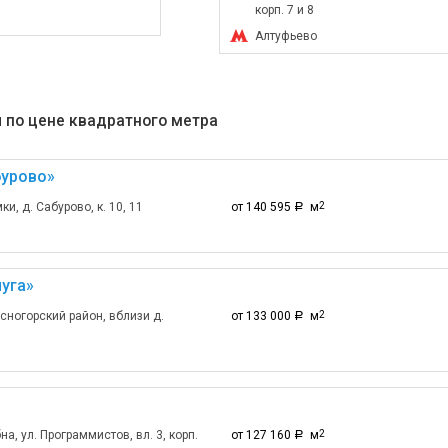
корп. 7 и 8
Алтуфьево
 по цене квадратного метра
бурово»
и, д. Сабурово, к. 10, 11
от 140 595
м
2
a
уга»
сногорский район, вблизи д.
от 133 000
м
2
a
а, ул. Программистов, вл. 3, корп.
от 127 160
м
2
a