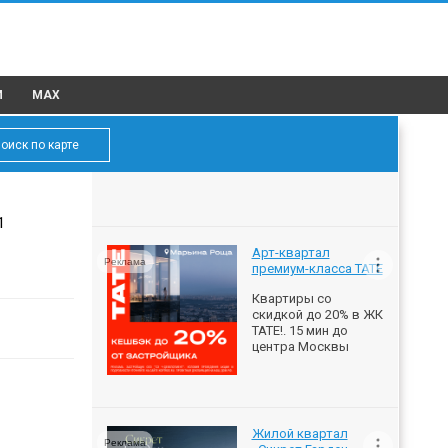
M
MAX
оиск по карте
1
Арт-квартал
Реклама
премиум-класса ТАТЕ
Квартиры со
скидкой до 20% в ЖК
ТАТЕ!. 15 мин до
центра Москвы
Жилой квартал
Реклама