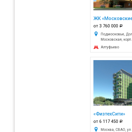
ЖК «Московские
от 3 760 000
a
Подмосковье, Дол
Московская, корп.
Алтуфьево
«ФизтехСити»
от 6 117 450
a
Москва, СВАО, ул.