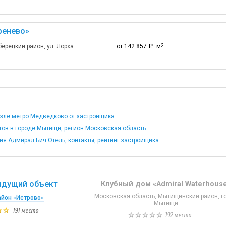
ренево»
ерецкий район, ул. Лорха
от 142 857
м
2
a
зле метро Медведково от застройщика
тов в городе Мытищи, регион Московская область
я Адмирал Бич Отель, контакты, рейтинг застройщика
дущий объект
Клубный дом «Admiral Waterhous
Московская область, Мытищинский район, г
йон «Истрово»
Мытищи
191 место
192 место