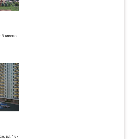
ебниково
е, вл. 167,