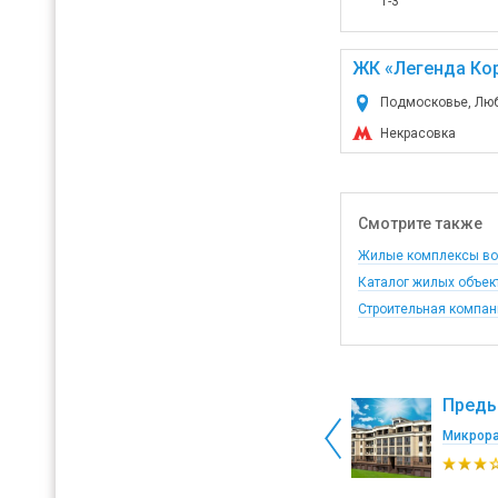
1-3
ЖК «Легенда Ко
Подмосковье, Люб
Некрасовка
Смотрите также
Жилые комплексы во
Каталог жилых объек
Строительная компани
Преды
Микрора