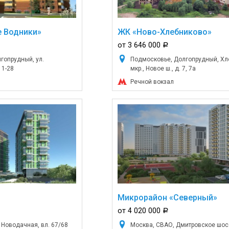
 Водники»
ЖК «Ново-Хлебниково»
от 3 646 000
a
гопрудный, ул.
Подмосковье, Долгопрудный, Хл
 1-28
мкр., Новое ш., д. 7, 7а
Речной вокзал
Микрорайон «Северный»
от 4 020 000
a
 Новодачная, вл. 67/68
Москва, СВАО, Дмитровское шосс