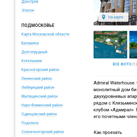
Донстрой
Эталон
На карте
ПОДМОСКОВЬЕ
Карта Московской области
Балашиха
Долгопрудный
Котельники
ВСЕ ФОТО
(1
Красногорский район
Ленинский район
Admiral Waterhouse 
Люберецкий район
монолитный дом биз
двухуровневых апа
Мытищинский район
рядом с Клязьминск
Наро-Фоминский район
клубом «Адмирал». 
Одинцовский район
его почетными член
Подольск
Как проехать
Солнечногорский район