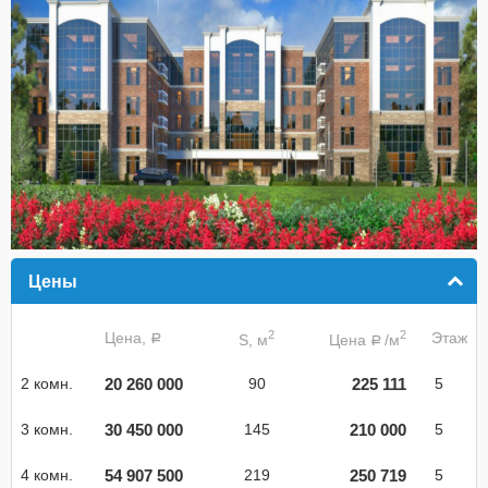
Цены
click to collapse contents
2
2
Цена,
Этаж
S, м
Цена
/м
a
a
20 260 000
225 111
2 комн.
90
5
30 450 000
210 000
3 комн.
145
5
54 907 500
250 719
4 комн.
219
5