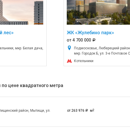
й лес»
ЖК «Жулебино парк»
от 4 700 000
a
льники, мкр. Белая дача,
Подмосковье, Люберецкий район
мкр. Городок Б, ул. 3-е Почтовое
Котельники
 по цене квадратного метра
ищинский район, Мытищи, ул.
от 263 976
м
2
a