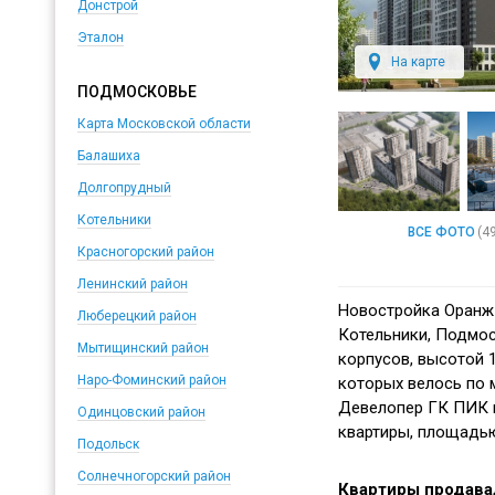
Донстрой
Эталон
На карте
ПОДМОСКОВЬЕ
Карта Московской области
Балашиха
Долгопрудный
Котельники
ВСЕ ФОТО
(4
Красногорский район
Ленинский район
Новостройка Оранж 
Люберецкий район
Котельники, Подмос
Мытищинский район
корпусов, высотой 
Наро-Фоминский район
которых велось по 
Девелопер ГК ПИК 
Одинцовский район
квартиры, площадью
Подольск
Солнечногорский район
Квартиры продава