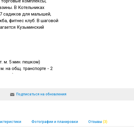
, торговые комплексы,
азины. В Котельниках
 7 садиков для малышей,
ба, фитнес клуб. В шаговой
агается Кузьминский
. м. 5 мин. пешком)
м. на общ. транспорте - 2
пешком)
Подписаться на обновления
актеристики
Фотографии и планировки
Отзывы
(3)