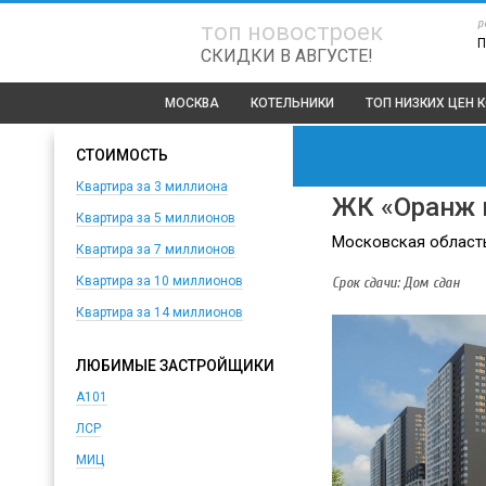
р
топ новостроек
П
СКИДКИ В АВГУСТЕ!
МОСКВА
КОТЕЛЬНИКИ
ТОП
НИЗКИХ ЦЕН 
СТОИМОСТЬ
Квартира за 3 миллиона
ЖК «Оранж 
Квартира за 5 миллионов
Московская область,
Квартира за 7 миллионов
Срок сдачи: Дом сдан
Квартира за 10 миллионов
Квартира за 14 миллионов
ЛЮБИМЫЕ ЗАСТРОЙЩИКИ
А101
ЛСР
МИЦ