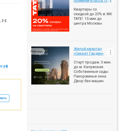
премиум-класса ТАТЕ
Квартиры со
скидкой до 20% в ЖК
ТАТЕ!. 15 мин до
 1-5
центра Москвы
Жилой квартал
Реклама
«Сикрет Гарден»
Старт продаж. 3 мин.
рк.рф
до м. Калужская.
Собственные сады.
Панорамные окна.
Двор без машин.
вать