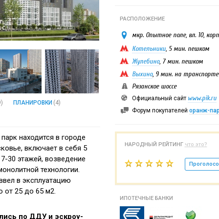
РАСПОЛОЖЕНИЕ
мкр. Опытное поле, вл. 10, корп.
Котельники
, 5 мин. пешком
Жулебино
, 7 мин. пешком
Выхино
, 9 мин. на транспорте
Рязанское шоссе
www.pik.ru
Официальный сайт
9)
ПЛАНИРОВКИ
(4)
Форум покупателей
оранж-па
парк находится в городе
НАРОДНЫЙ РЕЙТИНГ
что это?
ковье, включает в себя 5
17-30 этажей, возведение
Проголосо
монолитной технологии.
ввел в эксплуатацию
 от 25 до 65 м2.
ИПОТЕЧНЫЕ БАНКИ
лись по ДДУ и эскроу-