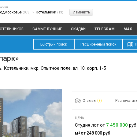
егион
одмосковье
Котельники
Изменить
(933)
>
(13)
КОТЕЛЬНИКОВ
САМЫЕ ЛУЧШИЕ
СКИДКИ
TELEGRAM
MAX
Быстрый поиск
Расширенный поиск
П
парк»
 Котельники, мкр. Опытное поле, вл. 10, корп. 1-5
Отзывы
(3)
Распечатат
ЦЕНА
Студия лот от
7 450 000
руб
м
от 248 000
руб
2