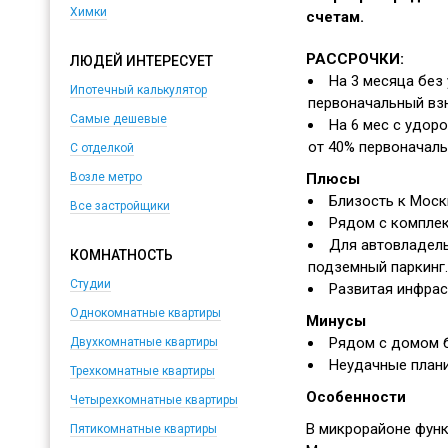
Химки
счетам.
РАССРОЧКИ:
ЛЮДЕЙ ИНТЕРЕСУЕТ
На 3 месяца без
Ипотечный калькулятор
первоначальный вз
Самые дешевые
На 6 мес с удоро
от 40% первоначаль
С отделкой
Плюсы
Возле метро
Близость к Моск
Все застройщики
Рядом с комплек
Для автовладел
КОМНАТНОСТЬ
подземный паркинг.
Студии
Развитая инфрас
Однокомнатные квартиры
Минусы
Рядом с домом б
Двухкомнатные квартиры
Неудачные плани
Трехкомнатные квартиры
Особенности
Четырехкомнатные квартиры
В микрорайоне фун
Пятикомнатные квартиры