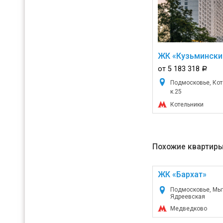
ЖК «Кузьмински
от 5 183 318
a
Подмосковье, Коте
к.25
Котельники
Похожие квартиры
ЖК «Бархат»
Подмосковье, Мыт
Ядреевская
Медведково