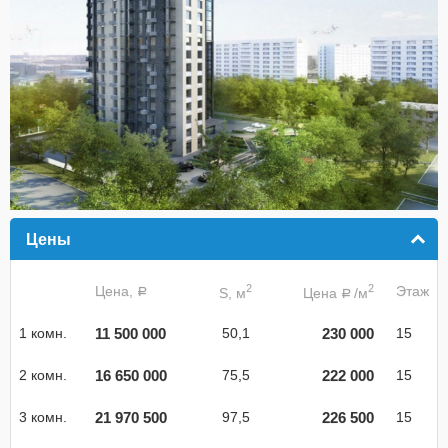
Цены
click to collapse contents
2
2
Цена,
Этаж
S, м
Цена
/м
a
a
11 500 000
230 000
1 комн.
50,1
15
16 650 000
222 000
2 комн.
75,5
15
21 970 500
226 500
3 комн.
97,5
15