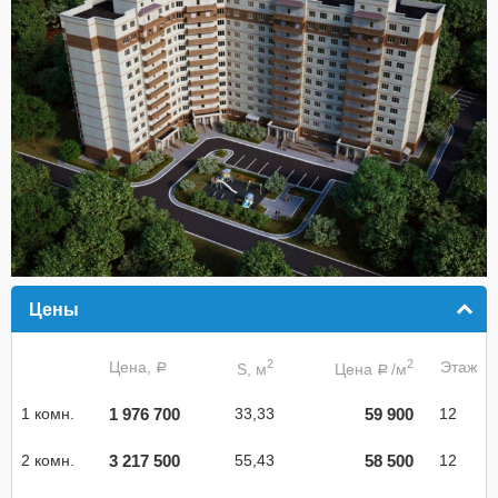
Цены
click to collapse contents
2
2
Цена,
Этаж
S, м
Цена
/м
a
a
1 976 700
59 900
1 комн.
33,33
12
3 217 500
58 500
2 комн.
55,43
12