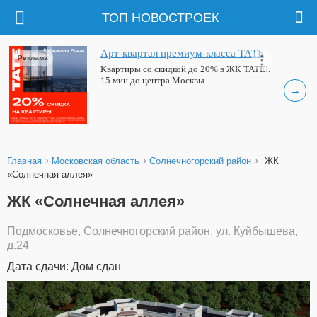
ТОП НОВОСТРОЕК
Арт-квартал премиум-класса ТАТЕ
Реклама
Квартиры со скидкой до 20% в ЖК ТАТЕ!.
15 мин до центра Москвы
→
›
›
›
Главная
Московская область
Солнечногорский район
ЖК
«Солнечная аллея»
ЖК «Солнечная аллея»
Подмосковье, Солнечногорский район, ул. Куйбышева,
д.24
Дата сдачи: Дом сдан