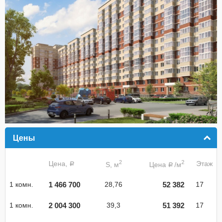
Цены
click to collapse contents
2
2
Цена,
Этаж
S, м
Цена
/м
a
a
1 466 700
52 382
1 комн.
28,76
17
2 004 300
51 392
1 комн.
39,3
17