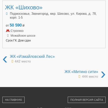
ЖК «Шихово»
Подмосковье, Звенигород, мкр. Шихово, ул. Кирова, д. 78,
корп. 1-5
50 590
от
a
Строгино
Можайское шоссе
Срок ГК: Дом сдан
‹
ЖК «Измайловский Лес»
442 место
›
ЖК «Митино сити»
444 место
НА ГЛАВНУЮ
ПОЛНАЯ ВЕРСИЯ САЙТА