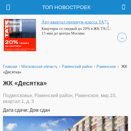
ТОП НОВОСТРОЕК
Арт-квартал премиум-класса ТАТЕ
Реклама
Квартиры со скидкой до 20% в ЖК ТАТЕ!.
15 мин до центра Москвы
→
›
›
›
›
Главная
Московская область
Раменский район
Раменское
ЖК
«Десятка»
ЖК «Десятка»
Подмосковье, Раменский район, Раменское, мкр.10,
квартал 1, д. 3
Дата сдачи: Дом сдан