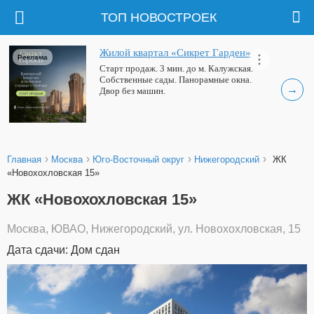
ТОП НОВОСТРОЕК
Жилой квартал «Сикрет Гарден»
Реклама
Старт продаж. 3 мин. до м. Калужская.
Собственные сады. Панорамные окна.
→
Двор без машин.
›
›
›
›
Главная
Москва
Юго-Восточный округ
Нижегородский
ЖК
«Новохохловская 15»
ЖК «Новохохловская 15»
Москва, ЮВАО, Нижегородский, ул. Новохохловская, 15
Дата сдачи: Дом сдан