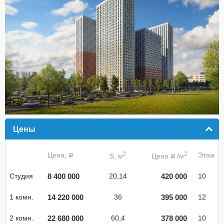
Цены
click to collapse contents
2
2
Цена,
Этаж
S, м
Цена
/м
a
a
8 400 000
420 000
Студия
20,14
10
14 220 000
395 000
1 комн.
36
12
22 680 000
378 000
2 комн.
60,4
10