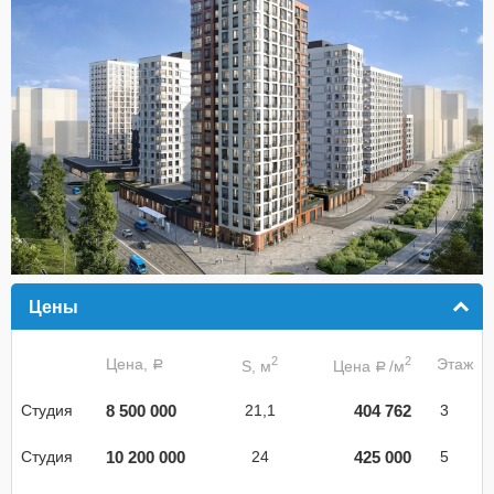
Цены
click to collapse contents
2
2
Цена,
Этаж
S, м
Цена
/м
a
a
8 500 000
404 762
Студия
21,1
3
10 200 000
425 000
Студия
24
5