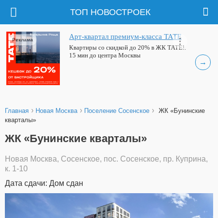
ТОП НОВОСТРОЕК
Арт-квартал премиум-класса ТАТЕ
Реклама
Квартиры со скидкой до 20% в ЖК ТАТЕ!.
15 мин до центра Москвы
→
›
›
›
Главная
Новая Москва
Поселение Сосенское
ЖК «Бунинские
кварталы»
ЖК «Бунинские кварталы»
Новая Москва, Сосенское, пос. Сосенское, пр. Куприна,
к. 1-10
Дата сдачи: Дом сдан