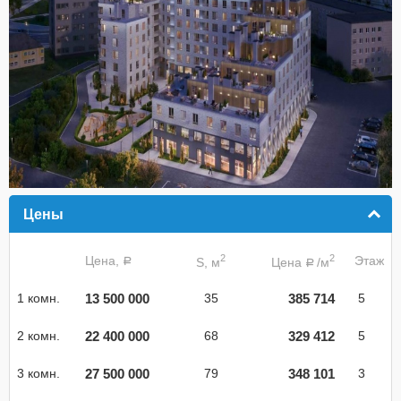
Цены
click to collapse contents
2
2
Цена,
Этаж
S, м
Цена
/м
a
a
13 500 000
385 714
1 комн.
35
5
22 400 000
329 412
2 комн.
68
5
27 500 000
348 101
3 комн.
79
3