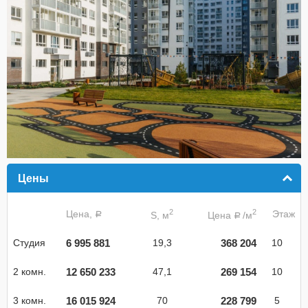
Цены
click to collapse contents
2
2
Цена,
Этаж
S, м
Цена
/м
a
a
6 995 881
368 204
Студия
19,3
10
12 650 233
269 154
2 комн.
47,1
10
16 015 924
228 799
3 комн.
70
5