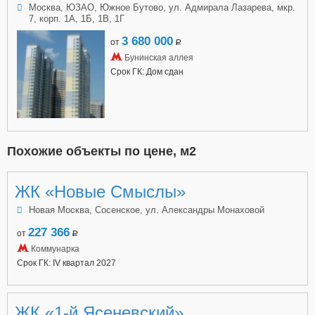
Москва, ЮЗАО, Южное Бутово, ул. Адмирала Лазарева, мкр.
7, корп. 1А, 1Б, 1В, 1Г
3 680 000
от
a
Бунинская аллея
Срок ГК: Дом сдан
Похожие объекты по цене, м2
ЖК «Новые Смыслы»
Новая Москва, Сосенское, ул. Александры Монаховой
227 366
от
a
Коммунарка
Срок ГК: IV квартал 2027
ЖК «1-й Ясеневский»