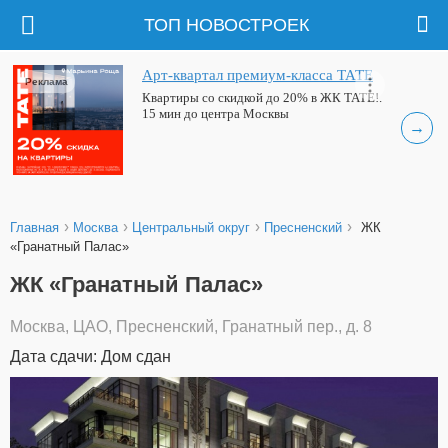
ТОП НОВОСТРОЕК
Арт-квартал премиум-класса ТАТЕ
Реклама
Квартиры со скидкой до 20% в ЖК ТАТЕ!.
15 мин до центра Москвы
→
›
›
›
›
Главная
Москва
Центральный округ
Пресненский
ЖК
«Гранатный Палас»
ЖК «Гранатный Палас»
Москва, ЦАО, Пресненский, Гранатный пер., д. 8
Дата сдачи: Дом сдан