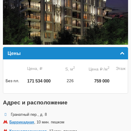
Цены
click to collapse contents
2
2
Цена,
Этаж
S, м
Цена
/м
a
a
171 534 000
759 000
Без пл.
226
Адрес и расположение
Гранатный пер., д. 8
Баррикадная
, 10 мин. пешком