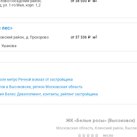
лово-Посадский район,
от 38 500
м
2
a
ул. 1-го Мая, корп. 1,2
 лес»
овский район, д. Прохорово
от 37 336
м
2
a
а Ушакова
ле метро Речной вокзал от застройщика
тов в Высоковске, регион Московская область
ия Велес Девелопмент, контакты, рейтинг застройщика
ЖК «Белые росы» (Высоковск)
Московская область, Клинский район, Высок
место