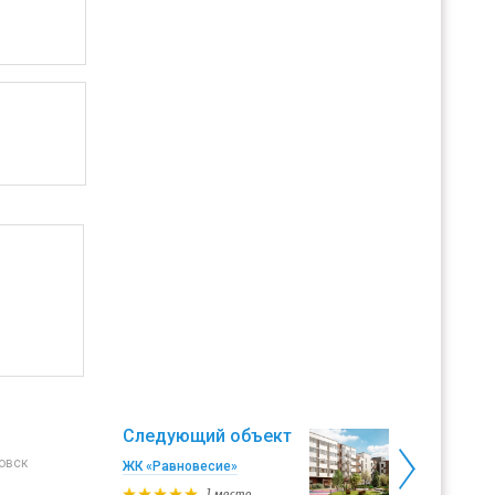
Следующий объект
овск
ЖК «Равновесие»
1 место