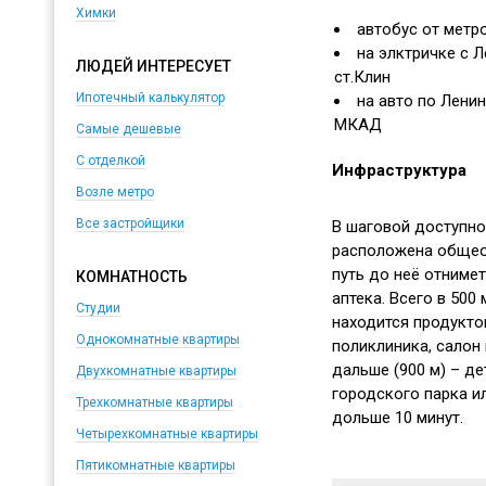
Химки
автобус от метр
на элктричке с 
ЛЮДЕЙ ИНТЕРЕСУЕТ
ст.Клин
Ипотечный калькулятор
на авто по Лени
МКАД
Самые дешевые
С отделкой
Инфраструктура
Возле метро
Все застройщики
В шаговой доступно
расположена общео
путь до неё отнимет
КОМНАТНОСТЬ
аптека. Всего в 500
Студии
находится продукто
Однокомнатные квартиры
поликлиника, салон 
дальше (900 м) – д
Двухкомнатные квартиры
городского парка ил
Трехкомнатные квартиры
дольше 10 минут.
Четырехкомнатные квартиры
Пятикомнатные квартиры