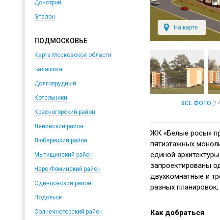
Донстрой
Эталон
На карте
ПОДМОСКОВЬЕ
Карта Московской области
Балашиха
Долгопрудный
Котельники
ВСЕ ФОТО
(1
Красногорский район
Ленинский район
ЖК «Белые росы» пр
Люберецкий район
пятиэтажных монол
единой архитектуры
Мытищинский район
запроектированы о
Наро-Фоминский район
двухкомнатные и т
Одинцовский район
разных планировок,
Подольск
Как добраться
Солнечногорский район