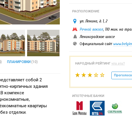
РАСПОЛОЖЕНИЕ
ул. Ленина, д. 1, 2
Речной вокзал
, 110 мин. на тр
Ленинградское шоссе
www.belyier
Официальный сайт
4)
ПЛАНИРОВКИ
(10)
НАРОДНЫЙ РЕЙТИНГ
что это?
Проголосо
едставляет собой 2
итно-кирпичных здания
.В компексе
ИПОТЕЧНЫЕ БАНКИ
днокомнатные,
рёхкомнатные квартиры
 без отделки.