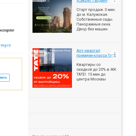
«Сикрет Гарден»
Старт продаж. 3 мин.
до м. Калужская.
Собственные сады.
Панорамные окна.
Двор без машин.
анспорте
osy.ru
Арт-квартал
Реклама
премиум-класса ТАТЕ
Квартиры со
скидкой до 20% в ЖК
ТАТЕ!. 15 мин до
вать
центра Москвы