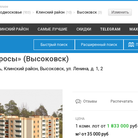
егион
одмосковье
Клинский район
Высоковск
Изменить
(933)
>
(10)
>
(3)
ЛИНСКИЙ РАЙОН
САМЫЕ ЛУЧШИЕ
СКИДКИ
TELEGRAM
MAX
Быстрый поиск
Расширенный поиск
П
росы» (Высоковск)
 Клинский район, Высоковск, ул. Ленина, д. 1, 2
Отзывы
Распечатать
ЦЕНА
1 комн. лот от
1 833 000
руб
м
от 35 000
руб
2