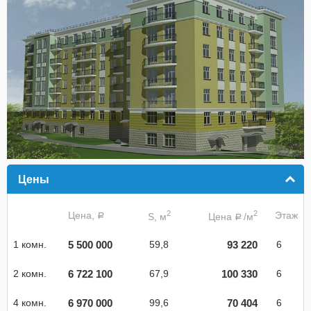
Цены
click to collapse contents
2
2
Цена,
Этаж
S, м
Цена
/м
a
a
5 500 000
93 220
1 комн.
59,8
6
6 722 100
100 330
2 комн.
67,9
6
6 970 000
70 404
4 комн.
99,6
6