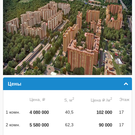
Цены
click to collapse contents
2
2
Цена,
Этаж
S, м
Цена
/м
a
a
4 080 000
102 000
1 комн.
40,5
17
5 580 000
90 000
2 комн.
62,3
17