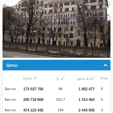
Цены
click to collapse contents
2
2
Цена,
Этаж
S, м
Цена
/м
a
a
173 037 750
1 802 477
Без пл.
96
5
200 718 668
1 314 464
Без пл.
152,7
5
474 123 435
2 443 935
Без пл.
194
3