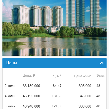
Цены
click to collapse contents
2
2
Цена,
Этаж
S, м
Цена
/м
a
a
33 180 000
395 000
2 комн.
84,47
48
45 195 000
345 000
4 комн.
131,25
48
46 948 000
388 000
3 комн.
121,69
48