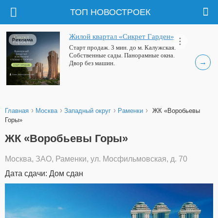
ТОП НОВОСТРОЕК
Жилой квартал «Сикрет Гарден»
Реклама
Старт продаж. 3 мин. до м. Калужская.
Собственные сады. Панорамные окна.
→
Двор без машин.
›
›
›
›
Главная
Москва
Западный округ
Раменки
ЖК «Воробьевы
Горы»
ЖК «Воробьевы Горы»
Москва, ЗАО, Раменки, ул. Мосфильмовская, д. 70
Дата сдачи: Дом сдан